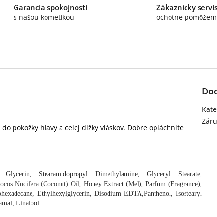
Garancia spokojnosti
Zákaznícky servi
s našou kometikou
ochotne pomôžem
Dod
Kate
Záru
do pokožky hlavy a celej dĺžky vláskov. Dobre opláchnite
 Glycerin,
Stearamidopropyl Dimethylamine, Glyceryl Stearate,
ocos Nucifera (Coconut) Oil
, Honey Extract (Mel), Parfum (Fragrance),
Isohexadecane, Ethylhexylglycerin, Disodium EDTA,
Panthenol, Isostearyl
amal, Linalool