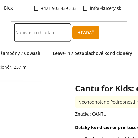
Blog
+421 903 439 333
info@kucery.sk
HĽADAŤ
 šampóny / Cowash
Leave-in / bezoplachové kondicionéry
cionér, 237 ml
Cantu for Kids:
Priemerné
Neohodnotené
Podrobnosti 
hodnotenie
produktu
Značka:
CANTU
je
0,0
Detský kondicionér pre kučer
z
5