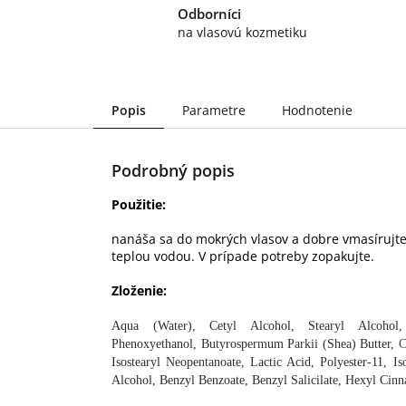
Odborníci
na vlasovú kozmetiku
Popis
Parametre
Hodnotenie
Podrobný popis
Použitie:
nanáša sa do mokrých vlasov a dobre vmasírujte 
teplou vodou. V prípade potreby zopakujte.
Zloženie:
Aqua (Water),
Cetyl Alcohol, Stearyl Alcohol,
Phenoxyethanol,
Butyrospermum Parkii (Shea) Butter,
C
Isostearyl Neopentanoate, Lactic Acid, Polyester-11, 
Alcohol, Benzyl Benzoate, Benzyl Salicilate, Hexyl Cinn