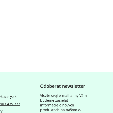
t
Odoberať newsletter
Vložte svoj e-mail a my Vám
@
kucery.sk
budeme zasielať
903 439 333
informácie o nových
produktoch na našom e-
ry