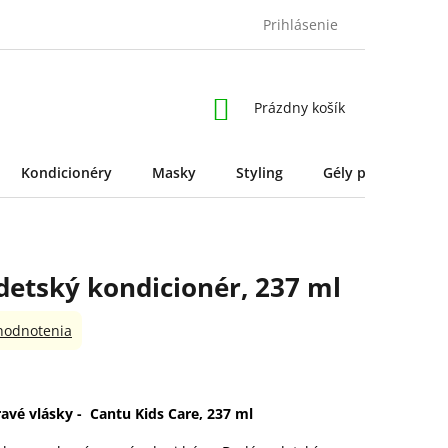
Prihlásenie
NÁKUPNÝ
Prázdny košík
KOŠÍK
Kondicionéry
Masky
Styling
Gély pre styling
 detský kondicionér, 237 ml
hodnotenia
avé vlásky - Cantu Kids Care, 237 ml