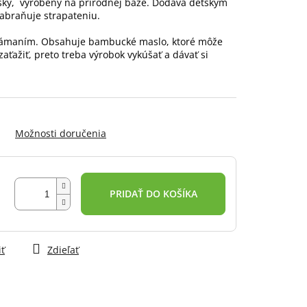
ásky, vyrobený na prírodnej báze. Dodáva detským
Zabraňuje strapateniu.
d lámaním. Obsahuje bambucké maslo, ktoré môže
zaťažiť, preto treba výrobok vykúšať a dávať si
Možnosti doručenia
PRIDAŤ DO KOŠÍKA
iť
Zdieľať