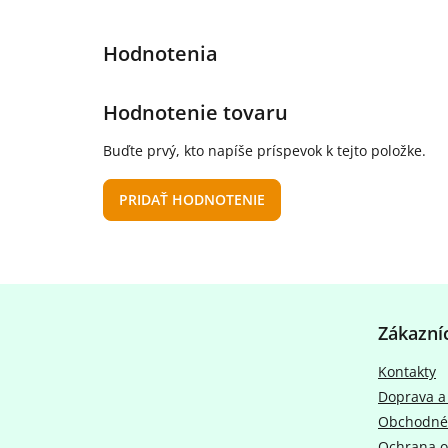
Hodnotenie tovaru
Buďte prvý, kto napíše príspevok k tejto položke.
PRIDAŤ HODNOTENIE
Z
á
Zákazní
p
ä
Kontakty
t
Doprava a
i
e
Obchodné
Ochrana o