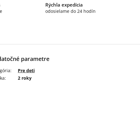
s
Rýchla expedícia
e
odosielame do 24 hodín
atočné parametre
gória
:
Pre deti
ka
:
2 roky