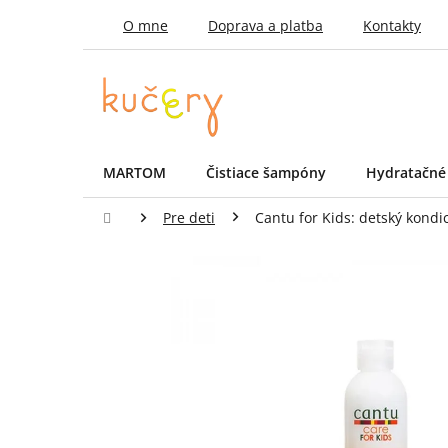
Prejsť
O mne
Doprava a platba
Kontakty
na
obsah
MARTOM
Čistiace šampóny
Hydratačné
Domov
Pre deti
Cantu for Kids: detský kondi