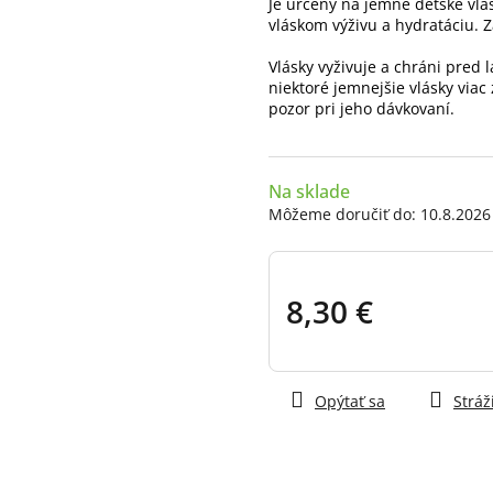
Je určený na jemné detské vl
hviezdičiek.
vláskom výživu a hydratáciu. 
Vlásky vyživuje a chráni pre
niektoré jemnejšie vlásky viac 
pozor pri jeho dávkovaní.
Na sklade
Môžeme doručiť do:
10.8.2026
8,30 €
Jednotková
cena:
Opýtať sa
Stráž