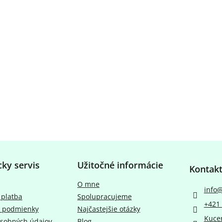
cky servis
Užitočné informácie
Kontak
O mne
info
 platba
Spolupracujeme
+421 
 podmienky
Najčastejšie otázky
Kuce
sobných údajov
Blog