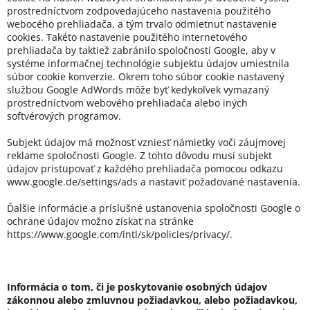
prostredníctvom zodpovedajúceho nastavenia použitého
webocého prehliadača, a tým trvalo odmietnuť nastavenie
cookies. Takéto nastavenie použitého internetového
prehliadača by taktiež zabránilo spoločnosti Google, aby v
systéme informačnej technológie subjektu údajov umiestnila
súbor cookie konverzie. Okrem toho súbor cookie nastavený
službou Google AdWords môže byť kedykoľvek vymazaný
prostredníctvom webového prehliadača alebo iných
softvérových programov.
Subjekt údajov má možnosť vzniesť námietky voči záujmovej
reklame spoločnosti Google. Z tohto dôvodu musí subjekt
údajov pristupovať z každého prehliadača pomocou odkazu
www.google.de/settings/ads a nastaviť požadované nastavenia.
Ďalšie informácie a príslušné ustanovenia spoločnosti Google o
ochrane údajov možno získať na stránke
https://www.google.com/intl/sk/policies/privacy/.
Informácia o tom, či je poskytovanie osobných údajov
zákonnou alebo zmluvnou požiadavkou, alebo požiadavkou,