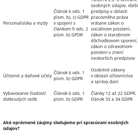
osobných údajov, ďalš
Článok 6 ods. 1
predpisy v oblasti
písm. b), c) GDPR
pracovného práva
Personalistika a mzdy
v spojení s
vrátane zákon o
článkom 9 ods. 2
sociálnom poistení,
písm. b) GPDR
zákon o starobnom
dôchodkovom sporení,
zákon o zdravotnom
poistení v znení
neskorších predpisov
Osobitné zákony
Článok 6 ods. 1
Účtovné a daňové účely
v oblasti účtovníctva
písm. b) GDPR
a správy daní
Vybavovanie žiadostí
Článok 6 ods. 1
Články 12 až 22 GDPR,
dotknutých osôb
písm. b) GDPR
článok 33 a 34 GDPR
Aké oprávnené záujmy sledujeme pri spracúvaní osobných
údajov?