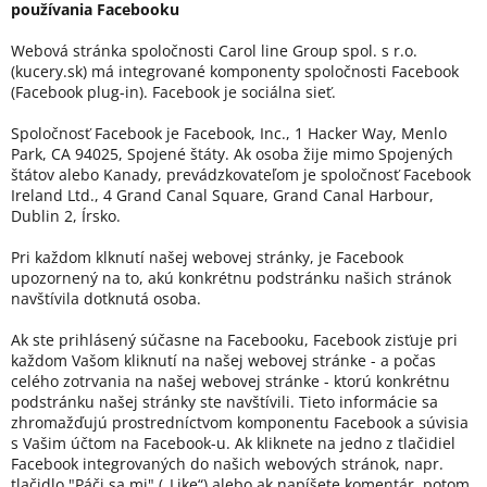
používania Facebooku
Webová stránka spoločnosti Carol line Group spol. s r.o.
(kucery.sk) má integrované komponenty spoločnosti Facebook
(Facebook plug-in). Facebook je sociálna sieť.
Spoločnosť Facebook je Facebook, Inc., 1 Hacker Way, Menlo
Park, CA 94025, Spojené štáty. Ak osoba žije mimo Spojených
štátov alebo Kanady, prevádzkovateľom je spoločnosť Facebook
Ireland Ltd., 4 Grand Canal Square, Grand Canal Harbour,
Dublin 2, Írsko.
Pri každom klknutí našej webovej stránky, je Facebook
upozornený na to, akú konkrétnu podstránku našich stránok
navštívila dotknutá osoba.
Ak ste prihlásený súčasne na Facebooku, Facebook zisťuje pri
každom Vašom kliknutí na našej webovej stránke - a počas
celého zotrvania na našej webovej stránke - ktorú konkrétnu
podstránku našej stránky ste navštívili. Tieto informácie sa
zhromažďujú prostredníctvom komponentu Facebook a súvisia
s Vašim účtom na Facebook-u. Ak kliknete na jedno z tlačidiel
Facebook integrovaných do našich webových stránok, napr.
tlačidlo "Páči sa mi" („Like“) alebo ak napíšete komentár, potom