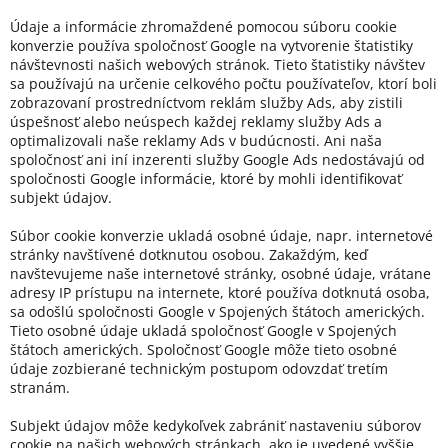
Údaje a informácie zhromaždené pomocou súboru cookie
konverzie používa spoločnosť Google na vytvorenie štatistiky
návštevnosti našich webových stránok. Tieto štatistiky návštev
sa používajú na určenie celkového počtu používateľov, ktorí boli
zobrazovaní prostredníctvom reklám služby Ads, aby zistili
úspešnosť alebo neúspech každej reklamy služby Ads a
optimalizovali naše reklamy Ads v budúcnosti. Ani naša
spoločnosť ani iní inzerenti služby Google Ads nedostávajú od
spoločnosti Google informácie, ktoré by mohli identifikovať
subjekt údajov.
Súbor cookie konverzie ukladá osobné údaje, napr. internetové
stránky navštívené dotknutou osobou. Zakaždým, keď
navštevujeme naše internetové stránky, osobné údaje, vrátane
adresy IP prístupu na internete, ktoré používa dotknutá osoba,
sa odošlú spoločnosti Google v Spojených štátoch amerických.
Tieto osobné údaje ukladá spoločnosť Google v Spojených
štátoch amerických. Spoločnosť Google môže tieto osobné
údaje zozbierané technickým postupom odovzdať tretím
stranám.
Subjekt údajov môže kedykoľvek zabrániť nastaveniu súborov
cookie na našich webových stránkach, ako je uvedené vyššie,