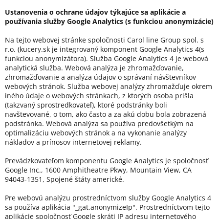
Ustanovenia o ochrane údajov týkajúce sa aplikácie a
používania služby Google Analytics (s funkciou anonymizácie)
Na tejto webovej stránke spoločnosti Carol line Group spol. s
r.o. (kucery.sk je integrovaný komponent Google Analytics 4(s
funkciou anonymizátora). Služba Google Analytics 4 je webová
analytická služba. Webová analýza je zhromažďovanie,
zhromažďovanie a analýza údajov o správaní návštevníkov
webových stránok. Služba webovej analýzy zhromažďuje okrem
iného údaje o webových stránkach, z ktorých osoba prišla
(takzvaný sprostredkovateľ), ktoré podstránky boli
navštevované, o tom, ako často a za akú dobu bola zobrazená
podstránka. Webová analýza sa používa predovšetkým na
optimalizáciu webových stránok a na vykonanie analýzy
nákladov a prínosov internetovej reklamy.
Prevádzkovateľom komponentu Google Analytics je spoločnosť
Google Inc., 1600 Amphitheatre Pkwy, Mountain View, CA
94043-1351, Spojené štáty americké.
Pre webovú analýzu prostredníctvom služby Google Analytics 4
sa používa aplikácia "_gat.anonymizeIp". Prostredníctvom tejto
aplikácie spoločnosť Google skráti IP adresu internetového