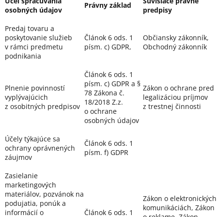
Účel spracúvania
Súvisiace právne
Právny základ
osobných údajov
predpisy
Predaj tovaru a
poskytovanie služieb
Článok 6 ods. 1
Občiansky zákonník,
v rámci predmetu
písm. c) GDPR,
Obchodný zákonník
podnikania
Článok 6 ods. 1
písm. c) GDPR a §
Plnenie povinností
Zákon o ochrane pred
78 Zákona č.
vyplývajúcich
legalizáciou príjmov
18/2018 Z.z.
z osobitných predpisov
z trestnej činnosti
o ochrane
osobných údajov
Účely týkajúce sa
Článok 6 ods. 1
ochrany oprávnených
písm. f) GDPR
záujmov
Zasielanie
marketingových
materiálov, pozvánok na
Zákon o elektronických
podujatia, ponúk a
komunikáciách, Zákon
informácií o
Článok 6 ods. 1
o reklame, Zákon