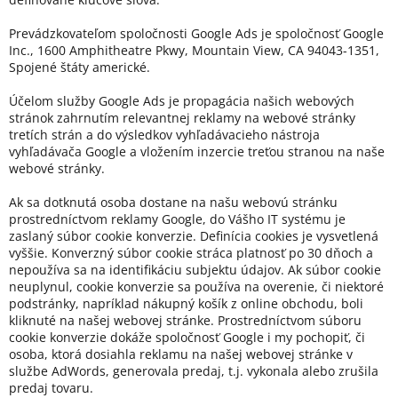
Prevádzkovateľom spoločnosti Google Ads je spoločnosť Google
Inc., 1600 Amphitheatre Pkwy, Mountain View, CA 94043-1351,
Spojené štáty americké.
Účelom služby Google Ads je propagácia našich webových
stránok zahrnutím relevantnej reklamy na webové stránky
tretích strán a do výsledkov vyhľadávacieho nástroja
vyhľadávača Google a vložením inzercie treťou stranou na naše
webové stránky.
Ak sa dotknutá osoba dostane na našu webovú stránku
prostredníctvom reklamy Google, do Vášho IT systému je
zaslaný súbor cookie konverzie. Definícia cookies je vysvetlená
vyššie. Konverzný súbor cookie stráca platnosť po 30 dňoch a
nepoužíva sa na identifikáciu subjektu údajov. Ak súbor cookie
neuplynul, cookie konverzie sa používa na overenie, či niektoré
podstránky, napríklad nákupný košík z online obchodu, boli
kliknuté na našej webovej stránke. Prostredníctvom súboru
cookie konverzie dokáže spoločnosť Google i my pochopiť, či
osoba, ktorá dosiahla reklamu na našej webovej stránke v
službe AdWords, generovala predaj, t.j. vykonala alebo zrušila
predaj tovaru.