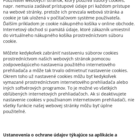
Používateľ webových stránok, ktorý používa súbory cookies,
napr. nemusia zadávať prístupové údaje pri každom prístupe
na webové stránky, pretože ich prevzala webová stránka a
cookie je tak uložená v počítačovom systéme používateľa.
Ďalším príkladom je cookie nákupného košíka v online obchode.
Internetový obchod si pamätá údaje, ktoré zákazník umiestnil
do virtuálneho nákupného košíka prostredníctvom súboru
cookie.
Môžete kedykoľvek zabrániť nastaveniu súborov cookies
prostredníctvom našich webových stránok pomocou
zodpovedajúceho nastavenia použitého internetového
prehliadača a môže tak trvalo odmietnuť nastavenie cookies.
Okrem toho už nastavené cookies môžu byť kedykoľvek
vymazané prostredníctvom internetového prehliadača alebo
iných softvérových programov. To je možné vo všetkých
obľúbených internetových prehliadačoch. Ak si deaktivujete
nastavenie cookies v používanom internetovom prehliadači, nie
všetky funkcie našej webovej stránky môžu byť úplne
použiteľné.
Ustanovenia o ochrane údajov týkajúce sa aplikácie a