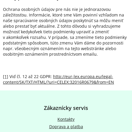
Ochrana osobných údajov pre nás nie je jednorazovou
záležitosťou. Informácie, ktoré sme Vám povinní vzhľadom na
naše spracúvanie osobných údajov poskytnúť sa môžu meniť
alebo prestať byť aktuálne. Z tohto dôvodu si vyhradzujeme
možnosť kedykoľvek tieto podmienky upraviť a zmeniť
v akomkoľvek rozsahu. V prípade, sa zmeníme tieto podmienky
podstatným spôsobom, túto zmenu Vám dáme do pozornosti
napr. všeobecným oznámením na tejto webstránke alebo
osobitným oznámením prostredníctvom emailu.
[1]
Viď čl. 12 až 22 GDPR:
http://eur-lex.europa.eu/legal-
content/SK/TXT/HTML/?uri=CELEX:32016R0679&from=EN
Z
á
p
Zákaznícky servis
ä
t
Kontakty
i
Doprava a platba