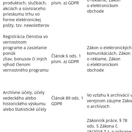
produktoch, službách,
písm. a) GDPR
o elektronickom
akciách a súvisiaceho
obchode
prieskumu trhu vo
forme elektronickej
pošty, tzv. newsletterov
Registrácia členstva vo
vernostnom
programe a zasielanie
Zákon o elektronických
ponúk
komunikáciách, Zákon
Článok 6 ods. 1
zliav, bonusov či iných
o reklame, Zákon
písm. a) GDPR
výhod členom
o elektronickom
vernostného programu
obchode
Archívne účely, účely
Vo vzťahu k archivácií 
vedeckého alebo
Článok 89 ods. 1
verejnom záujme Záko
historického výskumu
GDPR
o archívoch
alebo štatistické účely
Zákonník práce, § 78
ods. 5 Zákona č.
18/2018 Z.z. o ochrane