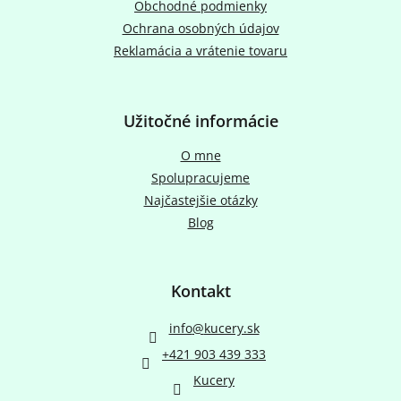
e
Obchodné podmienky
Ochrana osobných údajov
Reklamácia a vrátenie tovaru
Užitočné informácie
O mne
Spolupracujeme
Najčastejšie otázky
Blog
Kontakt
info
@
kucery.sk
+421 903 439 333
Kucery