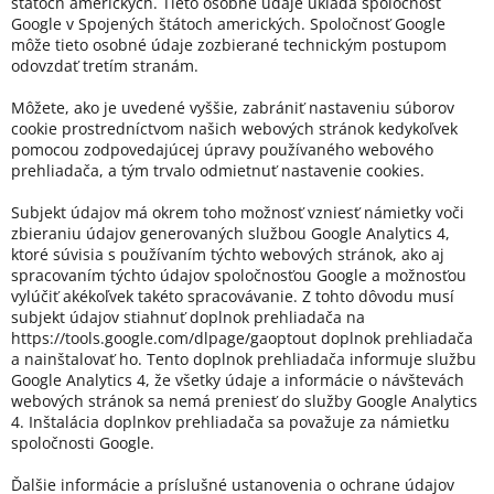
štátoch amerických. Tieto osobné údaje ukladá spoločnosť
Google v Spojených štátoch amerických. Spoločnosť Google
môže tieto osobné údaje zozbierané technickým postupom
odovzdať tretím stranám.
Môžete, ako je uvedené vyššie, zabrániť nastaveniu súborov
cookie prostredníctvom našich webových stránok kedykoľvek
pomocou zodpovedajúcej úpravy používaného webového
prehliadača, a tým trvalo odmietnuť nastavenie cookies.
Subjekt údajov má okrem toho možnosť vzniesť námietky voči
zbieraniu údajov generovaných službou Google Analytics 4,
ktoré súvisia s používaním týchto webových stránok, ako aj
spracovaním týchto údajov spoločnosťou Google a možnosťou
vylúčiť akékoľvek takéto spracovávanie. Z tohto dôvodu musí
subjekt údajov stiahnuť doplnok prehliadača na
https://tools.google.com/dlpage/gaoptout doplnok prehliadača
a nainštalovať ho. Tento doplnok prehliadača informuje službu
Google Analytics 4, že všetky údaje a informácie o návštevách
webových stránok sa nemá preniesť do služby Google Analytics
4. Inštalácia doplnkov prehliadača sa považuje za námietku
spoločnosti Google.
Ďalšie informácie a príslušné ustanovenia o ochrane údajov