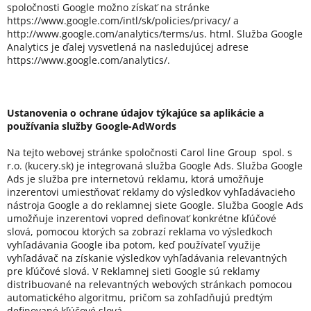
spoločnosti Google možno získať na stránke
https://www.google.com/intl/sk/policies/privacy/ a ​​
http://www.google.com/analytics/terms/us. html. Služba Google
Analytics je ďalej vysvetlená na nasledujúcej adrese
https://www.google.com/analytics/.
Ustanovenia o ochrane údajov týkajúce sa aplikácie a
používania služby Google-AdWords
Na tejto webovej stránke spoločnosti Carol line Group spol. s
r.o. (kucery.sk) je integrovaná služba Google Ads. Služba Google
Ads je služba pre internetovú reklamu, ktorá umožňuje
inzerentovi umiestňovať reklamy do výsledkov vyhľadávacieho
nástroja Google a do reklamnej siete Google. Služba Google Ads
umožňuje inzerentovi vopred definovať konkrétne kľúčové
slová, pomocou ktorých sa zobrazí reklama vo výsledkoch
vyhľadávania Google iba potom, keď používateľ využije
vyhľadávač na získanie výsledkov vyhľadávania relevantných
pre kľúčové slová. V Reklamnej sieti Google sú reklamy
distribuované na relevantných webových stránkach pomocou
automatického algoritmu, pričom sa zohľadňujú predtým
definované kľúčové slová.