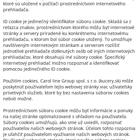
ktoré sú uložené v počítači prostredníctvom internetového
prehliadača.
ID cookie je jedinečný identifikátor súboru cookie. Skladá sa z
reťazca znakov, prostredníctvom ktorého môžu byť internetové
stránky a servery priradené ku konkrétnemu internetovému
prehliadaču, v ktorom bol súbor cookie uložený. To umožňuje
navštíveným internetovým stránkam a serverom rozlíšiť
jednotlivé prehliadače dotknutých osôb od iných internetových
prehliadačov, ktoré obsahujú iné súbory cookie. Špecifický
internetový prehliadač možno rozpoznať a identifikovať
pomocou jedinečného ID cookie.
Použitím cookies, Carol line Group spol. s r.o. (kucery.sk) môže
poskytnúť používateľom tejto webovej stránky viac užívateľsky
prívetivých služieb, ktoré by bez nastavenia súborov cookies
neboli možné.
Prostredníctvom súboru cookie môžu byť informácie a ponuky
na našej stránke optimalizované s ohľadom na používateľa.
Súbory cookies umožňujú, ako sme už uviedli, rozpoznať
používateľov našich webových stránok. Účelom tohto rozpoznia
je uľahčiť používateľom využívanie našich webových stránok.