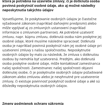
ktorá je potrebná na uzavretie zmluvy, či je dotknutá osoba
povinná poskytnúť osobné údaje, ako aj možné následky
neposkytnutia takýchto údajov
Vysvetľujeme, že poskytovanie osobných údajov je čiastočne
vyžadované zákonom (napríklad daňovými predpismi) alebo
môže vyplývať aj zo zmluvných ustanovení (napríklad
informácie o zmluvnom partnerovi). Ak potrebné uzatvoriť
zmluvu, napr. kúpnu zmluvu, dotknutá osoba nám poskytne jej
osobné údaje, ktoré musíme následne spracovať. Dotknutá
osoba je napríklad povinná poskytnúť nám jej osobné údaje pri
uzatvorení zmluvy s našou spoločnosťou. Neposkytnutie
osobných údajov by malo za následok, že zmluva s dotknutou
osobou by nemohla byť uzatvorená. Predtým, ako dotknutá
osoba poskytne osobné údaje, môže kontaktovať zamestnanca
našej spoločnosti. Zamestnanec našej spoločnosti objasní
dotknutej osobe, či je poskytnutie osobných údajov požadované
zákonom alebo zmluvou alebo je nevyhnutné pre uzatvorenie
zmluvy, či existuje povinnosť poskytnúť osobné údaje a aké sú
dôsledky neposkytnutia osobných údajov.
Zmeny podmienok ochrany súkromia