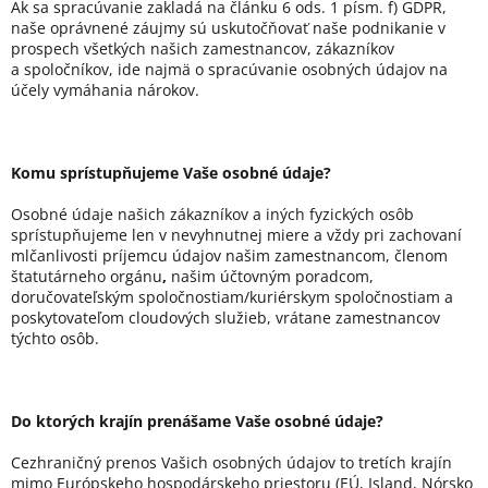
Ak sa spracúvanie zakladá na článku 6 ods. 1 písm. f) GDPR,
naše oprávnené záujmy sú uskutočňovať naše podnikanie v
prospech všetkých našich zamestnancov, zákazníkov
a spoločníkov, ide najmä o spracúvanie osobných údajov na
účely vymáhania nárokov.
Komu sprístupňujeme Vaše osobné údaje?
Osobné údaje našich zákazníkov a iných fyzických osôb
sprístupňujeme len v nevyhnutnej miere a vždy pri zachovaní
mlčanlivosti príjemcu údajov našim zamestnancom, členom
štatutárneho orgánu
,
našim účtovným poradcom,
doručovateľským spoločnostiam/kuriérskym spoločnostiam a
poskytovateľom cloudových služieb, vrátane zamestnancov
týchto osôb.
Do ktorých krajín prenášame Vaše osobné údaje?
Cezhraničný prenos Vašich osobných údajov to tretích krajín
mimo Európskeho hospodárskeho priestoru (EÚ, Island, Nórsko