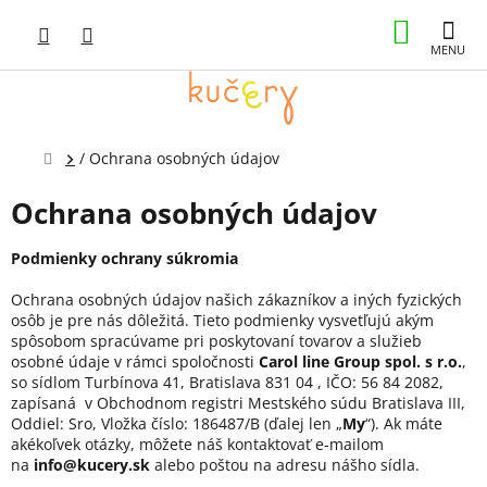
Prejsť
NÁKUP
na
obsah
KOŠÍK
Domov
/
Ochrana osobných údajov
Ochrana osobných údajov
Podmienky ochrany súkromia
Ochrana osobných údajov našich zákazníkov a iných fyzických
osôb je pre nás dôležitá. Tieto podmienky vysvetľujú akým
spôsobom spracúvame pri poskytovaní tovarov a služieb
osobné údaje v rámci spoločnosti
Carol line Group spol. s r.o.
,
so sídlom Turbínova 41, Bratislava 831 04 , IČO: 56 84 2082,
zapísaná
v Obchodnom registri Mestského súdu Bratislava III,
Oddiel: Sro, Vložka číslo: 186487/B
(ďalej len „
My
“). Ak máte
akékoľvek otázky, môžete náš kontaktovať e-mailom
na
info@kucery.sk
alebo poštou na adresu nášho sídla.