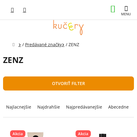
Prejsť
NÁKUP
na
obsah
KOŠÍK
Domov
/
Predávané značky
/
ZENZ
ZENZ
OTVORIŤ FILTER
R
a
Najlacnejšie
Najdrahšie
Najpredávanejšie
Abecedne
d
e
n
V
i
ý
Akcia
Akcia