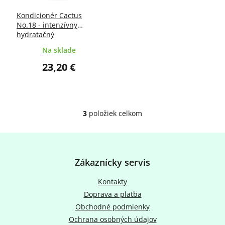
Kondicionér Cactus
No.18 - intenzívny
hydratačný
Na sklade
23,20 €
3
položiek celkom
O
v
l
Z
á
á
d
p
Zákaznícky servis
a
ä
c
t
Kontakty
i
i
e
Doprava a platba
e
p
Obchodné podmienky
r
Ochrana osobných údajov
v