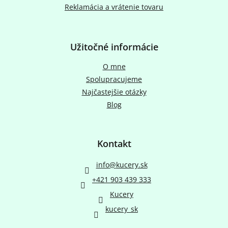
k
Reklamácia a vrátenie tovaru
y
v
ý
p
Užitočné informácie
i
s
O mne
u
Spolupracujeme
Najčastejšie otázky
Blog
Kontakt
info
@
kucery.sk
+421 903 439 333
Kucery
kucery_sk