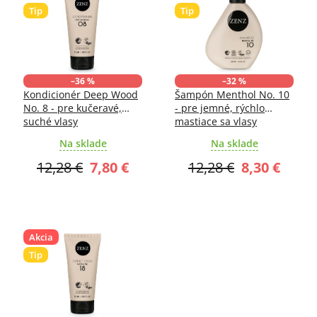
e
p
Tip
Tip
p
i
r
s
o
p
d
r
u
o
–36 %
–32 %
Kondicionér Deep Wood
Šampón Menthol No. 10
k
d
No. 8 - pre kučeravé,
- pre jemné, rýchlo
t
u
suché vlasy
mastiace sa vlasy
o
k
Na sklade
Na sklade
v
t
o
12,28 €
7,80 €
12,28 €
8,30 €
v
Akcia
Tip