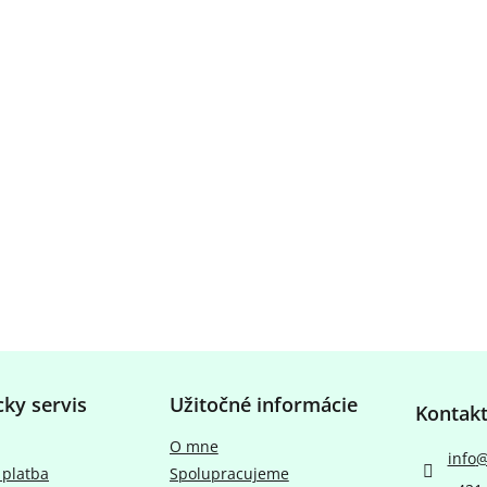
cky servis
Užitočné informácie
Kontak
O mne
info
 platba
Spolupracujeme