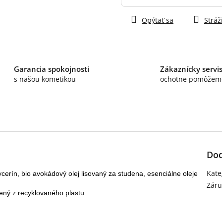
Jednotková
cena:
Opýtať sa
Stráž
Garancia spokojnosti
Zákaznícky servi
s našou kometikou
ochotne pomôžem
Dod
Kate
lycerín, bio avokádový olej lisovaný za studena, esenciálne oleje
Záru
ený z recyklovaného plastu.