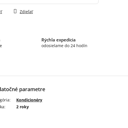
iť
Zdieľať
s
Rýchla expedícia
e
odosielame do 24 hodín
atočné parametre
gória
:
Kondicionéry
ka
:
2 roky