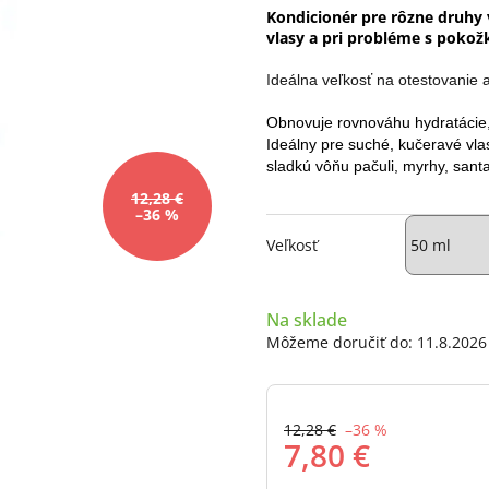
0,0
Kondicionér pre rôzne druhy 
z
vlasy a pri probléme s poko
5
hviezdičiek.
I
deálna veľkosť na otestovanie 
Obnovuje rovnováhu hydratácie, 
Ideálny pre suché, kučeravé vl
sladkú vôňu pačuli, myrhy, sant
12,28 €
–36 %
Veľkosť
Na sklade
Môžeme doručiť do:
11.8.2026
12,28 €
–36 %
7,80 €