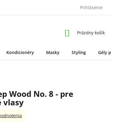
Prihlásenie
NÁKUPNÝ
Prázdny košík
KOŠÍK
Kondicionéry
Masky
Styling
Gély pre styling
p Wood No. 8 - pre
 vlasy
hodnotenia