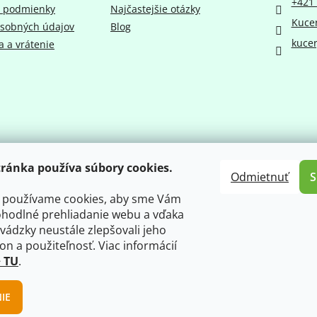
+421 
 podmienky
Najčastejšie otázky
Kuce
sobných údajov
Blog
kucer
 a vrátenie
ránka používa súbory cookies.
Odmietnuť
k používame cookies, aby sme Vám
ohodlné prehliadanie webu a vďaka
vádzky neustále zlepšovali jeho
kon a použiteľnosť. Viac informácií
 TU
.
IE
.
Upraviť nastavenie cookies