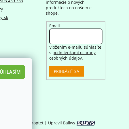
903 439 333
informácie o nových
produktoch na našom e-
ry
shope.
y_sk
Email
Vložením e-mailu súhlasíte
s
podmienkami ochrany
osobných údajov
.
PRIHLÁSIŤ SA
SÚHLASÍM
Vytvoril Shoptet
|
Upravil Balkys