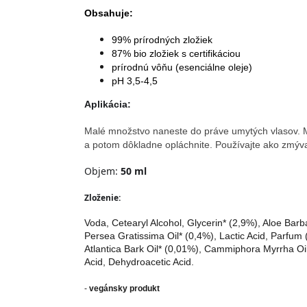
Obsahuje:
99% prírodných zložiek
87% bio zložiek s certifikáciou
prírodnú vôňu (esenciálne oleje)
pH 3,5-4,5
Aplikácia:
Malé množstvo naneste do práve umytých vlasov. M
a potom dôkladne opláchnite. Používajte ako zmýva
Objem: 
50 ml
Zloženie:
Voda, Cetearyl Alcohol, Glycerin* (2,9%), Aloe Ba
Persea Gratissima Oil* (0,4%), Lactic Acid, Parfum
Atlantica Bark Oil* (0,01%), Cammiphora Myrrha Oi
Acid, Dehydroacetic Acid.
-
vegánsky produkt