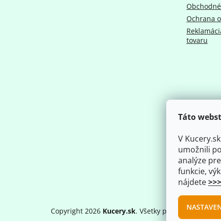
e
Obchodné
Ochrana o
Reklamácia
tovaru
Táto webst
V Kucery.s
umožnili p
analýze pre
funkcie, vý
nájdete
>>>
NASTAVEN
Copyright 2026
Kucery.sk
. Všetky práva vyhradené