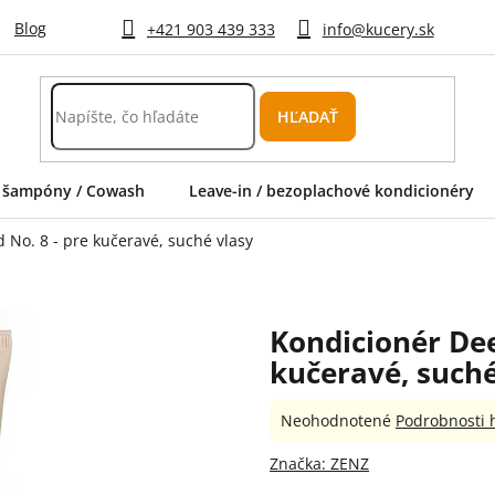
Blog
+421 903 439 333
info@kucery.sk
HĽADAŤ
 šampóny / Cowash
Leave-in / bezoplachové kondicionéry
No. 8 - pre kučeravé, suché vlasy
Kondicionér Dee
kučeravé, suché
Priemerné
Neohodnotené
Podrobnosti 
hodnotenie
produktu
Značka:
ZENZ
je