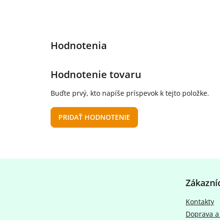
Hodnotenie tovaru
Buďte prvý, kto napíše príspevok k tejto položke.
PRIDAŤ HODNOTENIE
Z
á
Zákazní
p
ä
Kontakty
t
Doprava a
i