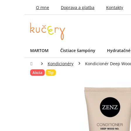
Prejsť
O mne
Doprava a platba
Kontakty
na
obsah
MARTOM
Čistiace šampóny
Hydratačné
Domov
Kondicionéry
Kondicionér Deep Wood 
Akcia
Tip