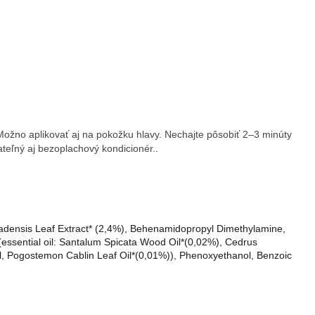
ožno aplikovať aj na pokožku hlavy. Nechajte pôsobiť 2–3 minúty
teľný aj bezoplachový kondicionér.
.
rbadensis Leaf Extract* (2,4%), Behenamidopropyl Dimethylamine,
 (essential oil: Santalum Spicata Wood Oil*(0,02%), Cedrus
l, Pogostemon Cablin Leaf Oil*(0,01%)), Phenoxyethanol, Benzoic