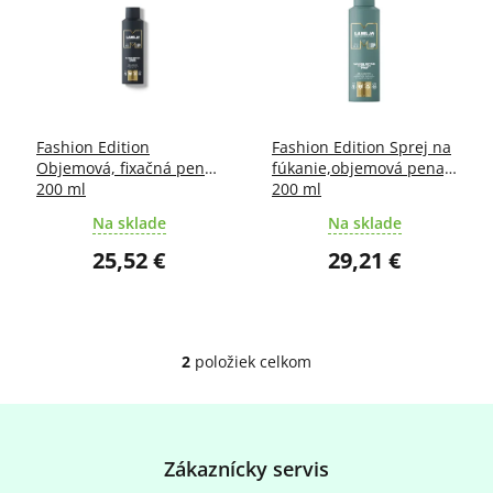
e
p
p
i
r
s
o
p
d
r
u
o
Fashion Edition
Fashion Edition Sprej na
k
d
Objemová, fixačná pena,
fúkanie,objemová pena,
t
u
200 ml
200 ml
o
k
Na sklade
Na sklade
v
t
o
25,52 €
29,21 €
v
2
položiek celkom
O
v
l
Z
á
á
d
p
Zákaznícky servis
a
ä