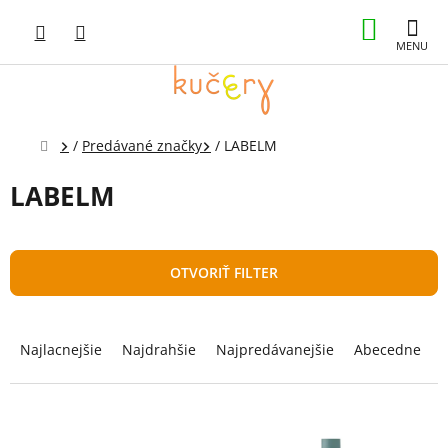
Prejsť
NÁKUP
na
obsah
KOŠÍK
Domov
/
Predávané značky
/
LABELM
LABELM
OTVORIŤ FILTER
R
a
Najlacnejšie
Najdrahšie
Najpredávanejšie
Abecedne
d
e
n
V
i
ý