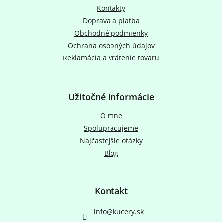
c
t
Kontakty
i
i
e
Doprava a platba
e
p
Obchodné podmienky
r
Ochrana osobných údajov
v
k
Reklamácia a vrátenie tovaru
y
v
ý
p
Užitočné informácie
i
s
O mne
u
Spolupracujeme
Najčastejšie otázky
Blog
Kontakt
info
@
kucery.sk