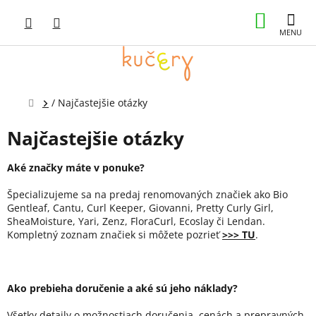
Prejsť
NÁKUP
na
obsah
KOŠÍK
Domov
/
Najčastejšie otázky
Najčastejšie otázky
Aké značky máte v ponuke?
Špecializujeme sa na predaj renomovaných značiek ako Bio
Gentleaf, Cantu, Curl Keeper, Giovanni, Pretty Curly Girl,
SheaMoisture, Yari, Zenz, FloraCurl, Ecoslay či Lendan.
Kompletný zoznam značiek si môžete pozrieť
>>> TU
.
Ako prebieha doručenie a aké sú jeho náklady?
Všetky detaily o možnostiach doručenia, cenách a prepravných