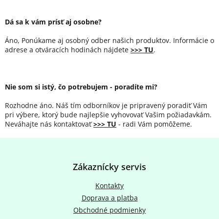
Dá sa k vám prísť aj osobne?
Áno, Ponúkame aj osobný odber našich produktov. Informácie o
adrese a otváracích hodinách nájdete
>>> TU
.
Nie som si istý, čo potrebujem - poradíte mi?
Rozhodne áno. Náš tím odborníkov je pripravený poradiť Vám
pri výbere, ktorý bude najlepšie vyhovovať Vašim požiadavkám.
Neváhajte nás kontaktovať
>>> TU
- radi Vám pomôžeme.
Z
á
p
Zákaznícky servis
ä
t
Kontakty
i
Doprava a platba
e
Obchodné podmienky