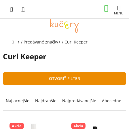
Prejsť
NÁKUP
na
obsah
KOŠÍK
Domov
/
Predávané značky
/
Curl Keeper
Curl Keeper
OTVORIŤ FILTER
R
a
Najlacnejšie
Najdrahšie
Najpredávanejšie
Abecedne
d
e
n
V
i
ý
Akcia
Akcia