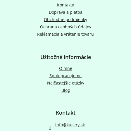
c
t
Kontakty
i
i
e
Doprava a platba
e
p
Obchodné podmienky
r
Ochrana osobných údajov
v
k
Reklamácia a vrátenie tovaru
y
v
ý
p
Užitočné informácie
i
s
O mne
u
Spolupracujeme
Najčastejšie otázky
Blog
Kontakt
info
@
kucery.sk