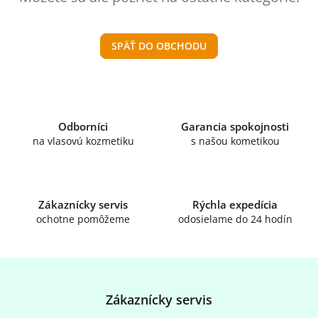
SPÄŤ DO OBCHODU
Odborníci
Garancia spokojnosti
na vlasovú kozmetiku
s našou kometikou
Zákaznícky servis
Rýchla expedícia
ochotne pomôžeme
odosielame do 24 hodín
Z
á
p
Zákaznícky servis
ä