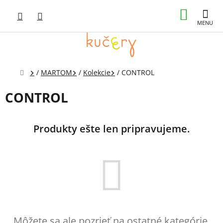
Prejsť
NÁKUP
na
obsah
KOŠÍK
Domov
/
MARTOM
/
Kolekcie
/
CONTROL
CONTROL
Produkty ešte len pripravujeme.
Môžete sa ale pozrieť na ostatné kategórie.