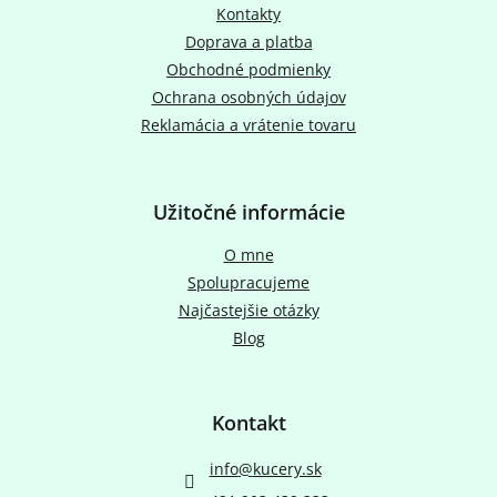
t
Kontakty
i
Doprava a platba
e
Obchodné podmienky
Ochrana osobných údajov
Reklamácia a vrátenie tovaru
Užitočné informácie
O mne
Spolupracujeme
Najčastejšie otázky
Blog
Kontakt
info
@
kucery.sk