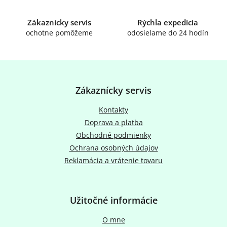
p
r
Zákaznícky servis
v
Rýchla expedícia
k
ochotne pomôžeme
odosielame do 24 hodín
y
v
ý
Z
p
á
i
p
Zákaznícky servis
s
ä
u
t
Kontakty
i
Doprava a platba
e
Obchodné podmienky
Ochrana osobných údajov
Reklamácia a vrátenie tovaru
Užitočné informácie
O mne