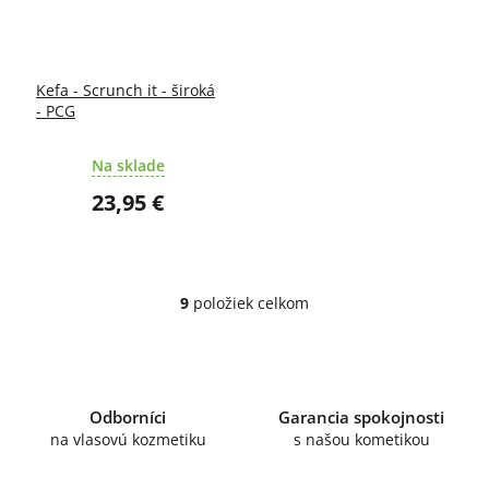
Kefa - Scrunch it - široká
- PCG
Na sklade
23,95 €
9
položiek celkom
O
v
l
á
d
a
Odborníci
Garancia spokojnosti
c
na vlasovú kozmetiku
s našou kometikou
i
e