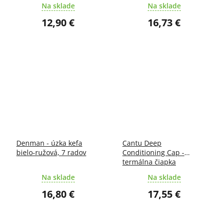
Na sklade
Na sklade
12,90 €
16,73 €
Denman - úzka kefa
Cantu Deep
bielo-ružová, 7 radov
Conditioning Cap -
termálna čiapka
Na sklade
Na sklade
16,80 €
17,55 €