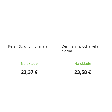
Kefa - Scrunch it - malá
Denman - plochá kefa
čierna
Na sklade
Na sklade
23,37 €
23,58 €