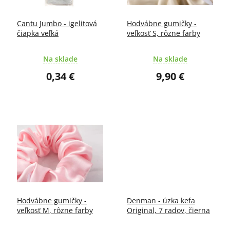
d
r
u
o
Cantu Jumbo - igelitová
Hodvábne gumičky -
k
d
čiapka veľká
veľkosť S, rôzne farby
t
u
o
k
Na sklade
Na sklade
v
t
o
0,34 €
9,90 €
v
Hodvábne gumičky -
Denman - úzka kefa
veľkosť M, rôzne farby
Original, 7 radov, čierna