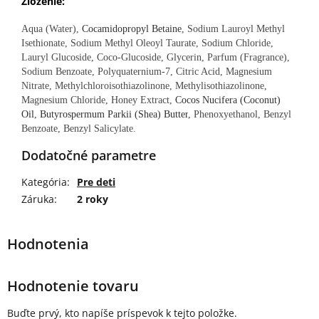
Zloženie:
Aqua (Water),
Cocamidopropyl Betaine
, Sodium Lauroyl Methyl
Isethionate, Sodium Methyl Oleoyl Taurate, Sodium Chloride,
Lauryl Glucoside, Coco-Glucoside, Glycerin, Parfum (Fragrance),
Sodium Benzoate, Polyquaternium-7, Citric Acid, Magnesium
Nitrate, Methylchloroisothiazolinone, Methylisothiazolinone,
Magnesium Chloride, Honey Extract,
Cocos Nucifera (Coconut)
Oil
,
Butyrospermum Parkii (Shea) Butter
, Phenoxyethanol, Benzyl
Benzoate, Benzyl Salicylate.
Dodatočné parametre
Kategória
:
Pre deti
Záruka
:
2 roky
Hodnotenie tovaru
Buďte prvý, kto napíše príspevok k tejto položke.