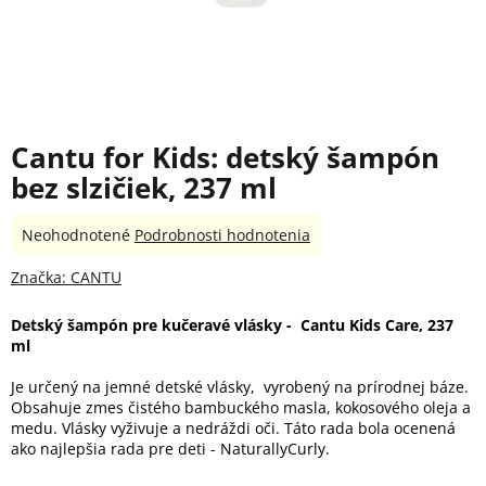
Cantu for Kids: detský šampón
bez slzičiek, 237 ml
Priemerné
Neohodnotené
Podrobnosti hodnotenia
hodnotenie
produktu
Značka:
CANTU
je
0,0
Detský šampón pre kučeravé vlásky - Cantu Kids Care, 237
z
ml
5
hviezdičiek.
Je určený na jemné detské vlásky, vyrobený na prírodnej báze.
Obsahuje zmes čistého bambuckého masla, kokosového oleja a
medu. Vlásky vyživuje a nedráždi oči. Táto rada bola ocenená
ako najlepšia rada pre deti - NaturallyCurly.