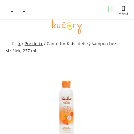
Prejsť
NÁKUP
na
obsah
KOŠÍK
Domov
/
Pre deti
/
Cantu for Kids: detský šampón bez
slzičiek, 237 ml