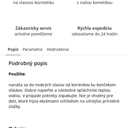
na vlasovú kozmetiku
s našou kometikou
Zákaznícky servis
Rýchla expedícia
ochotne pomôžeme
odosielame do 24 hodín
Popis
Parametre
Hodnotenie
Podrobný popis
Použitie:
nanáša sa do mokrých vlasov od korienkov ku končekom
vláskov. Dobre napeňte a následne opláchnite teplou
vodou. V prípade potreby zopakujte. Nie je vhodný pre
deti, ktoré trpia ekzémami vzhľadom na silnejšie prírodné
zložky.