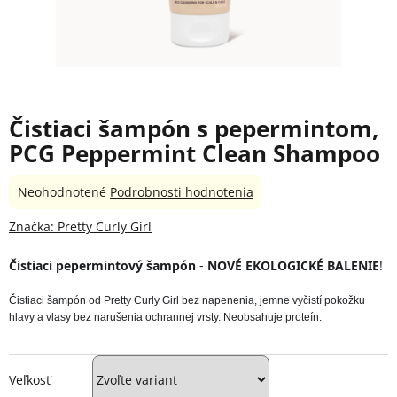
Čistiaci šampón s pepermintom,
PCG Peppermint Clean Shampoo
Priemerné
Neohodnotené
Podrobnosti hodnotenia
hodnotenie
produktu
Značka:
Pretty Curly Girl
je
0,0
Čistiaci pepermintový šampón
 - 
NOVÉ EKOLOGICKÉ BALENIE
!
z
5
Čistiaci šampón od Pretty Curly Girl bez napenenia, jemne vyčistí pokožku 
hviezdičiek.
hlavy a vlasy bez narušenia ochrannej vrsty. Neobsahuje proteín. 
Veľkosť