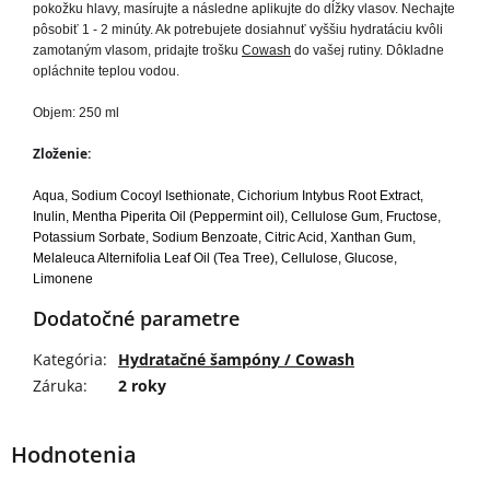
pokožku hlavy, masírujte a následne aplikujte do dĺžky vlasov. Nechajte 
pôsobiť 1 - 2 minúty. Ak potrebujete dosiahnuť vyššiu hydratáciu kvôli 
zamotaným vlasom, pridajte trošku 
Cowash
 do vašej rutiny. Dôkladne 
opláchnite teplou vodou. 
Objem: 250 ml
Zloženie:
Aqua, Sodium Cocoyl Isethionate, Cichorium Intybus Root Extract,
Inulin, Mentha Piperita Oil (Peppermint oil), Cellulose Gum, Fructose,
Potassium Sorbate, Sodium Benzoate, Citric Acid, Xanthan Gum,
Melaleuca Alternifolia Leaf Oil (Tea Tree), Cellulose, Glucose,
Limonene
Dodatočné parametre
Kategória
:
Hydratačné šampóny / Cowash
Záruka
:
2 roky