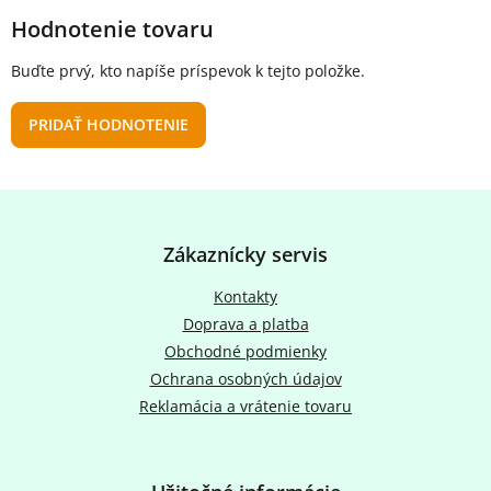
Hodnotenie tovaru
Buďte prvý, kto napíše príspevok k tejto položke.
PRIDAŤ HODNOTENIE
Z
á
p
Zákaznícky servis
ä
t
Kontakty
i
Doprava a platba
e
Obchodné podmienky
Ochrana osobných údajov
Reklamácia a vrátenie tovaru