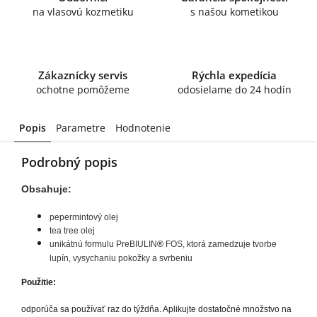
na vlasovú kozmetiku
s našou kometikou
Zákaznícky servis
Rýchla expedícia
ochotne pomôžeme
odosielame do 24 hodín
Popis
Parametre
Hodnotenie
Podrobný popis
Obsahuje:
pepermintový olej
tea tree olej
unikátnú formulu PreBIULIN
®
FOS, ktorá zamedzuje tvorbe
lupín, vysychaniu pokožky a svrbeniu
Použitie:
odporúča sa používať raz do týždňa. Aplikujte dostatočné množstvo na 