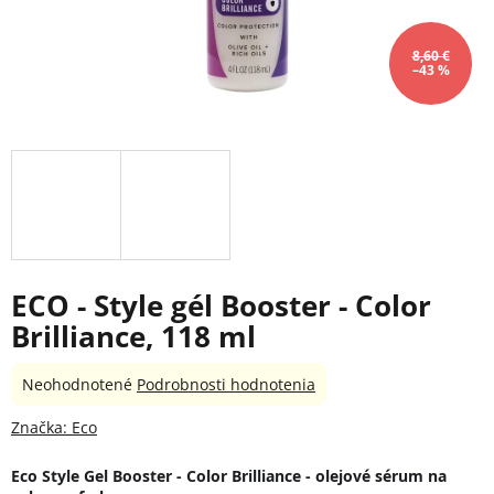
8,60 €
–43 %
ECO - Style gél Booster - Color
Brilliance, 118 ml
Priemerné
Neohodnotené
Podrobnosti hodnotenia
hodnotenie
produktu
Značka:
Eco
je
0,0
Eco Style Gel Booster - Color Brilliance - olejové sérum na 
z