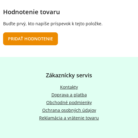
Hodnotenie tovaru
Buďte prvý, kto napíše príspevok k tejto položke.
PRIDAŤ HODNOTENIE
Z
á
p
Zákaznícky servis
ä
t
Kontakty
i
Doprava a platba
e
Obchodné podmienky
Ochrana osobných údajov
Reklamácia a vrátenie tovaru