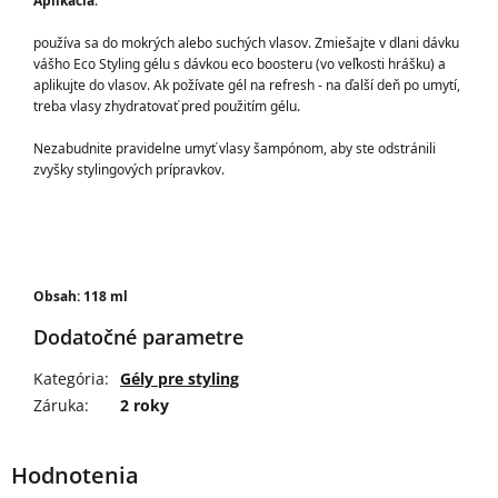
Aplikácia
: 
používa sa do mokrých alebo suchých vlasov. Zmiešajte v dlani dávku 
vášho Eco Styling gélu s dávkou eco boosteru (vo veľkosti hrášku) a 
aplikujte do vlasov. Ak požívate gél na refresh - na ďalší deň po umytí, 
treba vlasy zhydratovať pred použitím gélu. 
Nezabudnite pravidelne umyť vlasy šampónom, aby ste odstránili 
zvyšky stylingových prípravkov.
Obsah: 118 ml
Dodatočné parametre
Kategória
:
Gély pre styling
Záruka
:
2 roky