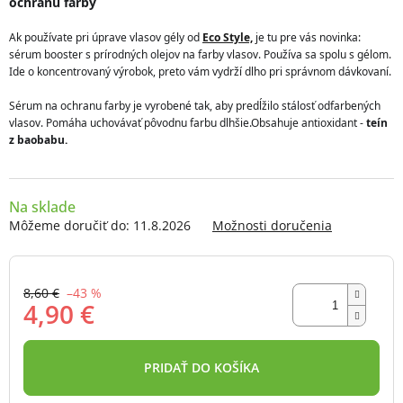
ochranu farby 
5
hviezdičiek.
Ak používate pri úprave vlasov gély od 
Eco Style,
 je tu pre vás novinka: 
sérum booster s prírodných olejov na farby vlasov. Používa sa spolu s gélom. 
Ide o koncentrovaný výrobok, preto vám vydrží dlho pri správnom dávkovaní. 
Sérum na ochranu farby je vyrobené tak, aby predĺžilo stálosť odfarbených 
vlasov. Pomáha uchovávať pôvodnu farbu dlhšie.Obsahuje antioxidant - 
teín 
z baobabu.
Na sklade
Môžeme doručiť do:
11.8.2026
Možnosti doručenia
8,60 €
–43 %
4,90 €
Jednotková
cena:
PRIDAŤ DO KOŠÍKA