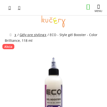
Prejsť
NÁKUP
na
obsah
KOŠÍK
Domov
/
Gély pre styling
/
ECO - Style gél Booster - Color
Brilliance, 118 ml
Akcia