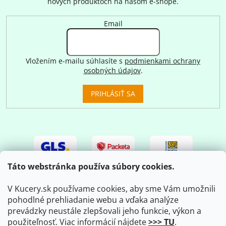
nových produktoch na našom e-shope.
Email
Vložením e-mailu súhlasíte s
podmienkami ochrany
osobných údajov
.
PRIHLÁSIŤ SA
Táto webstránka používa súbory cookies.
V Kucery.sk používame cookies, aby sme Vám umožnili
pohodlné prehliadanie webu a vďaka analýze
prevádzky neustále zlepšovali jeho funkcie, výkon a
použiteľnosť. Viac informácií nájdete
>>> TU
.