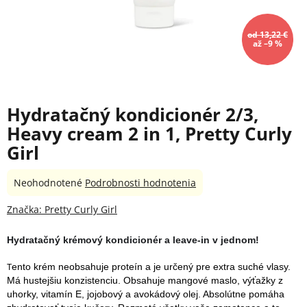
od 13,22 €
až –9 %
Hydratačný kondicionér 2/3,
Heavy cream 2 in 1, Pretty Curly
Girl
Priemerné
Neohodnotené
Podrobnosti hodnotenia
hodnotenie
produktu
Značka:
Pretty Curly Girl
je
0,0
Hydratačný krémový kondicionér a leave-in v jednom!
z
5
ento krém neobsahuje proteín a je určený pre extra suché vlasy. 
T
hviezdičiek.
Má hustejšiu konzistenciu. Obsahuje mangové maslo, výťažky z 
uhorky, vitamín E, jojobový a avokádový olej. Absolútne pomáha 