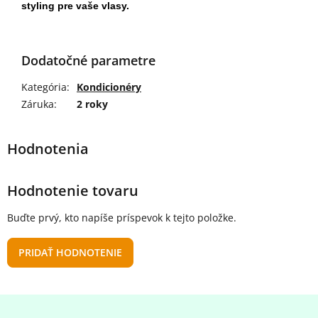
styling pre vaše vlasy.
Dodatočné parametre
Kategória
:
Kondicionéry
Záruka
:
2 roky
Hodnotenie tovaru
Buďte prvý, kto napíše príspevok k tejto položke.
PRIDAŤ HODNOTENIE
Z
á