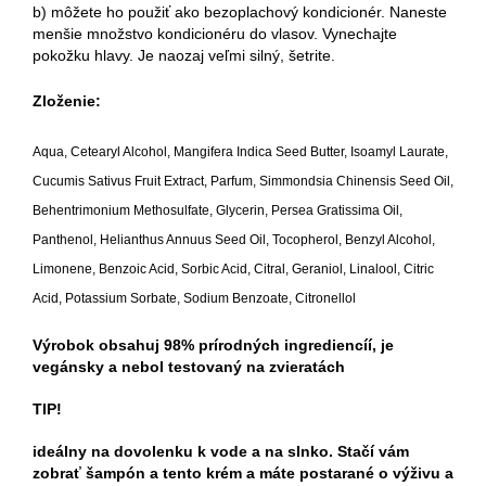
b) môžete ho použiť ako bezoplachový kondicionér. Naneste 
menšie množstvo kondicionéru do vlasov. Vynechajte 
pokožku hlavy. Je naozaj veľmi silný, šetrite. 
Zloženie:
Aqua, Cetearyl Alcohol, Mangifera Indica Seed Butter, Isoamyl Laurate,
Cucumis Sativus Fruit Extract, Parfum, Simmondsia Chinensis Seed Oil,
Behentrimonium Methosulfate, Glycerin, Persea Gratissima Oil,
Panthenol, Helianthus Annuus Seed Oil, Tocopherol, Benzyl Alcohol,
Limonene, Benzoic Acid, Sorbic Acid, Citral, Geraniol, Linalool, Citric
Acid, Potassium Sorbate, Sodium Benzoate, Citronellol
Výrobok obsahuj 98% prírodných ingrediencíí, je
vegánsky a nebol testovaný na zvieratách
TIP!
ideálny na dovolenku k vode a na slnko. Stačí vám
zobrať šampón a tento krém a máte postarané o výživu a