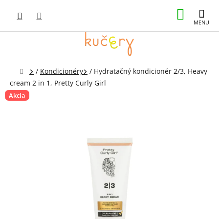
Prejsť
NÁKUP
na
obsah
KOŠÍK
Domov
/
Kondicionéry
/
Hydratačný kondicionér 2/3, Heavy
cream 2 in 1, Pretty Curly Girl
Akcia