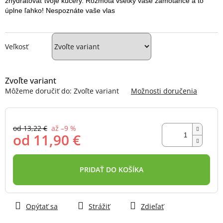
zhydratovať tvoje kučery. Rozmotá všetky vaše zamotance a to 
úplne ľahko! Nespoznáte vaše vlas
Veľkosť
Zvoľte variant
Môžeme doručiť do:
Zvoľte variant
Možnosti doručenia
od 13,22 €
až –9 %
od
11,90 €
Jednotková
cena:
PRIDAŤ DO KOŠÍKA
Opýtať sa
Strážiť
Zdieľať