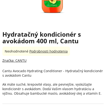
Hydratačný kondicionér s
avokádom 400 ml, Cantu
Priemerné
Neohodnotené
Podrobnosti hodnotenia
hodnotenie
produktu
Značka:
CANTU
je
0,0
Cantu Avocado Hydrating Conditioner - Hydratačný kondicionér
z
s avokádom Cantu
5
hviezdičiek.
Ak máte suché, krepovité vlasy, ale pevnejšie, vyskúšajte
kondicionér s avokádom. Dodá Vašim vlasom hydratáciu a
výživu. Obsahuje bambucké maslo, avokádový olej a vitamín E.