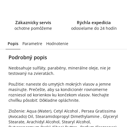
Zákaznícky servis
Rýchla expedícia
ochotne pomôžeme
odosielame do 24 hodín
Popis
Parametre
Hodnotenie
Podrobný popis
Neobsahuje sulfáty, parabény, minerálne oleje, nie je
testovaný na zvieratách.
Použitie: naneste do umytých mokrých vlasov a jemne
masírujte. Prečešte, aby sa kondicionér rovnomerne
rozniesol od korienkov ku končekom vlasov. Nechajte
chvíľku pôsobiť. Dôkladne opláchnite.
Zloženie: Aqua (Water), Cetyl Alcohol , Persea Gratissima
(Avocado) Oil, Stearamidopropyl Dimethylamine , Glyceryl
Stearate, Arachidyl Alcohol, Stearyl Alcohol,