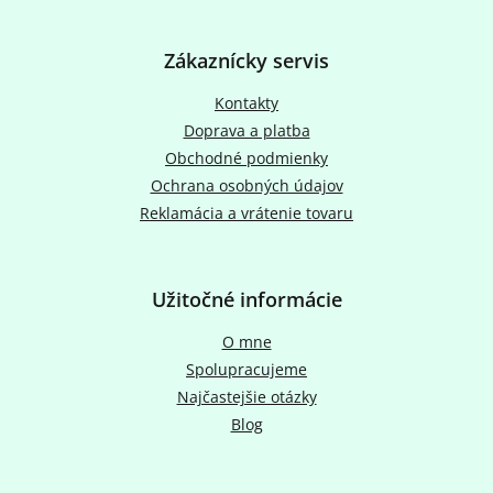
Z
á
p
Zákaznícky servis
ä
t
Kontakty
i
Doprava a platba
e
Obchodné podmienky
Ochrana osobných údajov
Reklamácia a vrátenie tovaru
Užitočné informácie
O mne
Spolupracujeme
Najčastejšie otázky
Blog