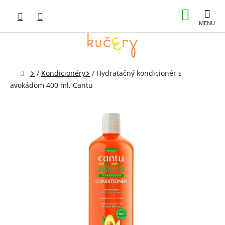
Prejsť
NÁKUP
na
obsah
KOŠÍK
Domov
/
Kondicionéry
/
Hydratačný kondicionér s
avokádom 400 ml, Cantu