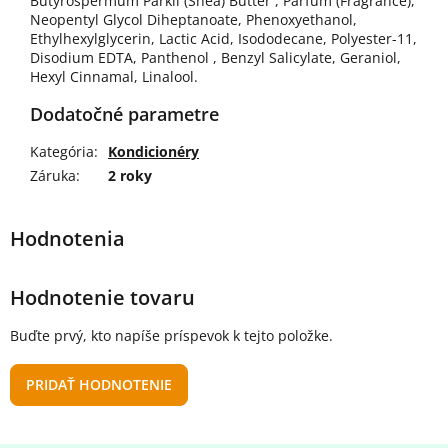
Butyrospermum Parkii (Shea) Butter , Parfum (Fragrance),
Neopentyl Glycol Diheptanoate, Phenoxyethanol,
Ethylhexylglycerin, Lactic Acid, Isododecane, Polyester-11,
Disodium EDTA, Panthenol , Benzyl Salicylate, Geraniol,
Hexyl Cinnamal, Linalool.
Dodatočné parametre
Kategória
:
Kondicionéry
Záruka
:
2 roky
Hodnotenie tovaru
Buďte prvý, kto napíše príspevok k tejto položke.
PRIDAŤ HODNOTENIE