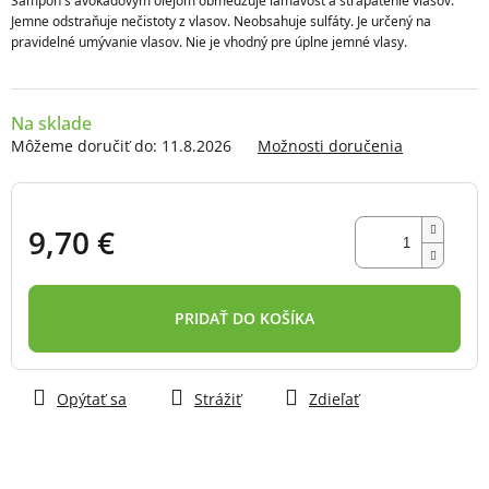
Šampón s avokádovým olejom obmedzuje lámavosť a strapatenie vlasov. 
hviezdičiek.
Jemne odstraňuje nečistoty z vlasov. Neobsahuje sulfáty. Je určený na 
pravidelné umývanie vlasov. Nie je vhodný pre úplne jemné vlasy. 
Na sklade
Môžeme doručiť do:
11.8.2026
Možnosti doručenia
9,70 €
Jednotková
cena:
PRIDAŤ DO KOŠÍKA
Opýtať sa
Strážiť
Zdieľať