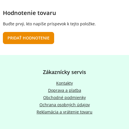
Hodnotenie tovaru
Buďte prvý, kto napíše príspevok k tejto položke.
PRIDAŤ HODNOTENIE
Z
á
p
Zákaznícky servis
ä
t
Kontakty
i
Doprava a platba
e
Obchodné podmienky
Ochrana osobných údajov
Reklamácia a vrátenie tovaru