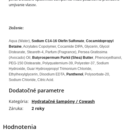
umývanie vlasov.
Zloženie:
Aqua (Water),
Sodium C14-16 Olefin Sulfonate
,
Cocamidopropyl
Betaine
, Acrylates Copolymer, Cocamide DIPA, Glycerin, Glycol
Distearate, Steareth-4, Parfum (Fragrance), Persea Gratissima
(Avocado) Oil,
Butyrospermum Parkii (Shea) Butter
, Phenoxyethanol,
PEG-150 Distearate, Polyquaternium-39, Polyester-37, Sodium
Hydroxide, Guar Hydroxypropyl Trimonium Chloride,
Ethylhexylglycerin, Disodium EDTA,
Panthenol
, Polysorbate-20,
Sodium Chloride, Citric Acid.
Dodatočné parametre
Kategória
:
Hydratačné šampóny / Cowash
Záruka
:
2 roky