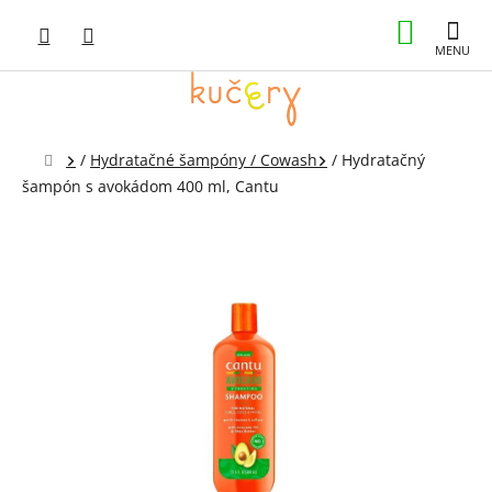
Prejsť
NÁKUP
na
obsah
KOŠÍK
Domov
/
Hydratačné šampóny / Cowash
/
Hydratačný
šampón s avokádom 400 ml, Cantu