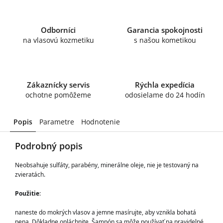
Odborníci
Garancia spokojnosti
na vlasovú kozmetiku
s našou kometikou
Zákaznícky servis
Rýchla expedícia
ochotne pomôžeme
odosielame do 24 hodín
Popis
Parametre
Hodnotenie
Podrobný popis
Neobsahuje sulfáty, parabény, minerálne oleje, nie je testovaný na 
zvieratách.
Použitie
: 
naneste do mokrých vlasov a jemne masírujte, aby vznikla bohatá 
pena. Dôkladne opláchnite. Šampón sa môže používať na pravidelné 