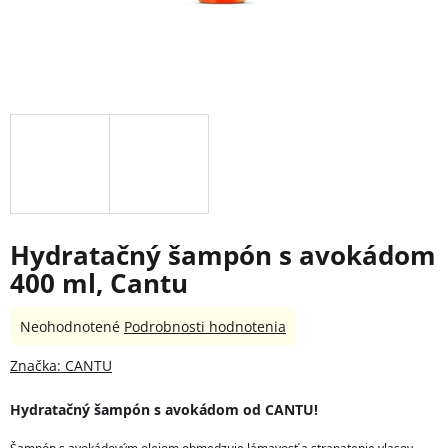
Hydratačný šampón s avokádom
400 ml, Cantu
Priemerné
Neohodnotené
Podrobnosti hodnotenia
hodnotenie
produktu
Značka:
CANTU
je
0,0
Hydratačný šampón s avokádom od CANTU!
z
5