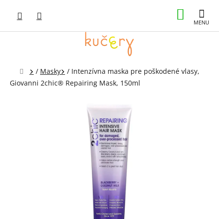
Prejsť
NÁKUP
na
obsah
KOŠÍK
Domov
/
Masky
/
Intenzívna maska pre poškodené vlasy,
Giovanni 2chic® Repairing Mask, 150ml