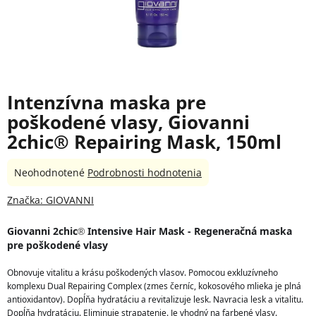
Intenzívna maska pre
poškodené vlasy, Giovanni
2chic® Repairing Mask, 150ml
Priemerné
Neohodnotené
Podrobnosti hodnotenia
hodnotenie
produktu
Značka:
GIOVANNI
je
0,0
Giovanni 2chic
 Intensive Hair Mask - Regeneračná maska 
®
z
pre poškodené vlasy
5
hviezdičiek.
Obnovuje vitalitu a krásu poškodených vlasov. Pomocou exkluzívneho 
komplexu Dual Repairing Complex (zmes černíc, kokosového mlieka je plná 
antioxidantov). Dopĺňa hydratáciu a revitalizuje lesk. Navracia lesk a vitalitu. 
Dopĺňa hydratáciu. Eliminuje strapatenie. Je vhodný na farbené vlasy. 