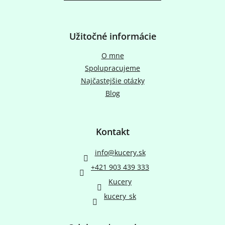
Užitočné informácie
O mne
Spolupracujeme
Najčastejšie otázky
Blog
Kontakt
info
@
kucery.sk
+421 903 439 333
Kucery
kucery_sk