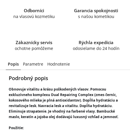
Odborníci
Garancia spokojnosti
na vlasovú kozmetiku
s našou kometikou
Zákaznícky servis
Rýchla expedícia
ochotne pomôžeme
odosielame do 24 hodín
Popis
Parametre
Hodnotenie
Podrobný popis
Obnovuje vitalitu a krásu poškodených vlasov. Pomocou 
exkluzívneho komplexu Dual Repairing Complex (zmes černíc, 
kokosového mlieka je plná antioxidantov). Dopĺňa hydratáciu a 
revitalizuje lesk. Navracia lesk a vitalitu. Dopĺňa hydratáciu. 
Eliminuje strapatenie. Je vhodný na farbené vlasy. Bambucké 
maslo, keratín a jojoba olej dodávajú luxusný vzhľad a jemnosť. 
Použitie: