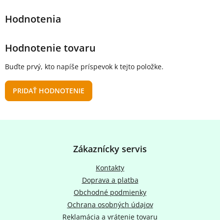
Hodnotenie tovaru
Buďte prvý, kto napíše príspevok k tejto položke.
PRIDAŤ HODNOTENIE
Z
á
p
Zákaznícky servis
ä
t
Kontakty
i
Doprava a platba
e
Obchodné podmienky
Ochrana osobných údajov
Reklamácia a vrátenie tovaru