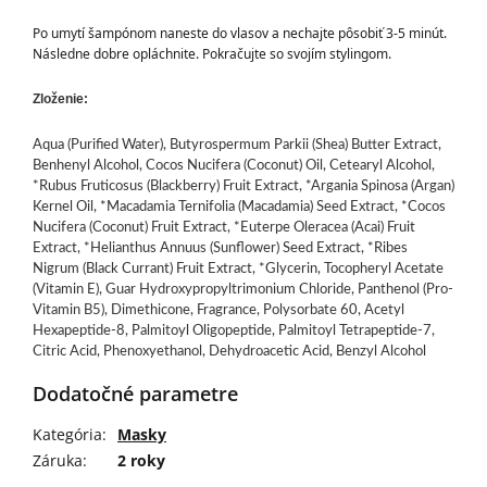
Po umytí šampónom naneste do vlasov a nechajte pôsobiť 3-5 minút. 
Následne dobre opláchnite. Pokračujte so svojím stylingom.
Zloženie:
Aqua (Purified Water), Butyrospermum Parkii (Shea) Butter Extract,
Benhenyl Alcohol, Cocos Nucifera (Coconut) Oil, Cetearyl Alcohol,
*Rubus Fruticosus (Blackberry) Fruit Extract, *Argania Spinosa (Argan)
Kernel Oil, *Macadamia Ternifolia (Macadamia) Seed Extract, *Cocos
Nucifera (Coconut) Fruit Extract, *Euterpe Oleracea (Acai) Fruit
Extract, *Helianthus Annuus (Sunflower) Seed Extract, *Ribes
Nigrum (Black Currant) Fruit Extract, *Glycerin, Tocopheryl Acetate
(Vitamin E), Guar Hydroxypropyltrimonium Chloride, Panthenol (Pro-
Vitamin B5), Dimethicone, Fragrance, Polysorbate 60, Acetyl
Hexapeptide-8, Palmitoyl Oligopeptide, Palmitoyl Tetrapeptide-7,
Citric Acid, Phenoxyethanol, Dehydroacetic Acid, Benzyl Alcohol
Dodatočné parametre
Kategória
:
Masky
Záruka
:
2 roky