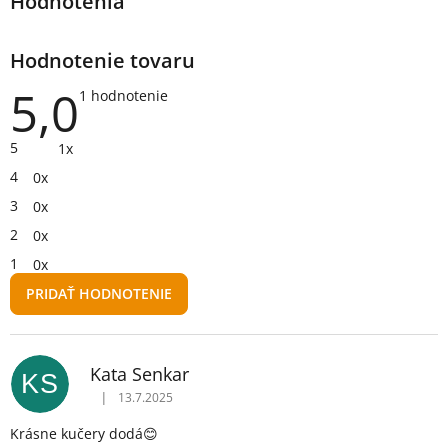
Hodnotenie tovaru
5,0
Priemerné
1 hodnotenie
hodnotenie
produktu
je
5
1x
5,0
z
4
0x
5
hviezdičiek.
3
0x
2
0x
1
0x
PRIDAŤ HODNOTENIE
V
ý
p
Kata Senkar
i
KS
s
|
13.7.2025
Hodnotenie produktu je 5 z 5 hviezdičiek.
h
Krásne kučery dodá😊
o