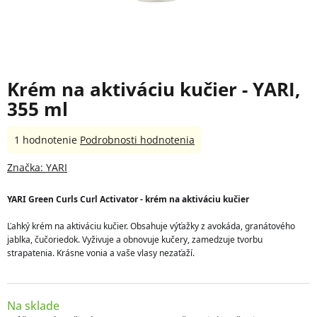
Krém na aktiváciu kučier - YARI,
355 ml
Priemerné
1 hodnotenie
Podrobnosti hodnotenia
hodnotenie
produktu
Značka:
YARI
je
5,0
YARI Green Curls Curl Activator - krém na aktiváciu kučier
z
5
Ľahký krém na aktiváciu kučier. Obsahuje výťažky z avokáda, granátového 
hviezdičiek.
jablka, čučoriedok. Vyživuje a obnovuje kučery, zamedzuje tvorbu 
strapatenia. 
Krásne vonia a vaše vlasy nezaťaží.
Na sklade