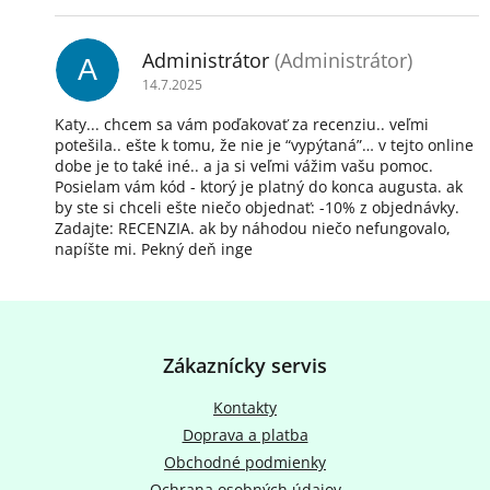
d
n
o
Administrátor
(Administrátor)
A
t
14.7.2025
e
n
Katy... chcem sa vám poďakovať za recenziu.. veľmi
í
potešila.. ešte k tomu, že nie je “vypýtaná”… v tejto online
dobe je to také iné.. a ja si veľmi vážim vašu pomoc.
Posielam vám kód - ktorý je platný do konca augusta. ak
by ste si chceli ešte niečo objednať: -10% z objednávky.
Zadajte: RECENZIA. ak by náhodou niečo nefungovalo,
napíšte mi. Pekný deň inge
Z
á
p
Zákaznícky servis
ä
t
Kontakty
i
Doprava a platba
e
Obchodné podmienky
Ochrana osobných údajov