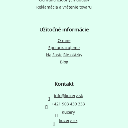
Reklamácia a vrátenie tovaru
Užitočné informácie
O mne
Spolupracujeme
Najčastejšie otázky
Blog
Kontakt
info
@
kucery.sk
+421 903 439 333
Kucery
kucery_sk