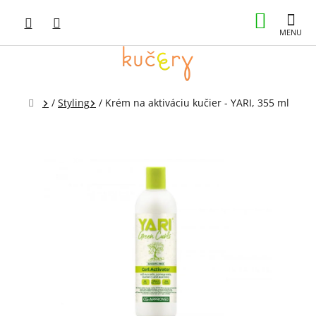
Prejsť
NÁKUP
na
obsah
KOŠÍK
Domov
/
Styling
/
Krém na aktiváciu kučier - YARI, 355 ml