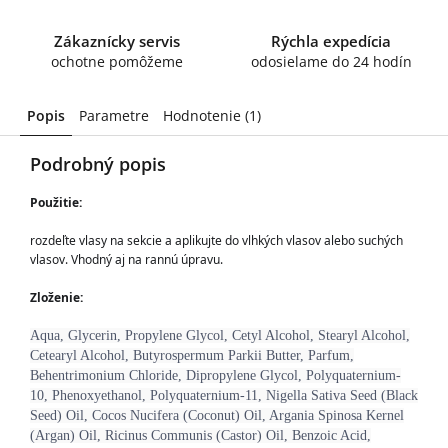
Zákaznícky servis
Rýchla expedícia
ochotne pomôžeme
odosielame do 24 hodín
Popis
Parametre
Hodnotenie (1)
Podrobný popis
Použitie:
rozdeľte vlasy na sekcie a aplikujte do vlhkých vlasov alebo suchých 
vlasov. Vhodný aj na rannú úpravu.
Zloženie:
Aqua, Glycerin, Propylene Glycol, Cetyl Alcohol, Stearyl Alcohol,
Cetearyl Alcohol, Butyrospermum Parkii Butter, Parfum,
Behentrimonium Chloride, Dipropylene Glycol, Polyquaternium-
10, Phenoxyethanol, Polyquaternium-11, Nigella Sativa Seed (Black
Seed) Oil, Cocos Nucifera (Coconut) Oil, Argania Spinosa Kernel
(Argan) Oil, Ricinus Communis (Castor) Oil, Benzoic Acid,