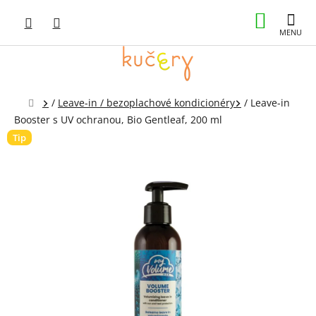
Prejsť
NÁKUP
na
obsah
KOŠÍK
Domov
/
Leave-in / bezoplachové kondicionéry
/
Leave-in
Booster s UV ochranou, Bio Gentleaf, 200 ml
Tip