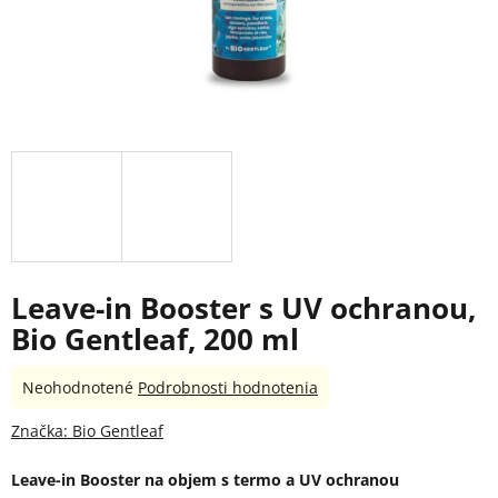
Leave-in Booster s UV ochranou,
Bio Gentleaf, 200 ml
Priemerné
Neohodnotené
Podrobnosti hodnotenia
hodnotenie
produktu
Značka:
Bio Gentleaf
je
0,0
Leave-in Booster na objem s termo a UV ochranou
z