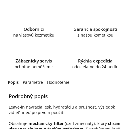
Odborníci
Garancia spokojnosti
na vlasovú kozmetiku
s našou kometikou
Zákaznícky servis
Rýchla expedícia
ochotne pomôžeme
odosielame do 24 hodín
Popis
Parametre
Hodnotenie
Podrobný popis
Leave-in navracia lesk, hydratáciu a pružnosť. Výsledok
vidieť hneď po prvom použití.
Obsahuje
mechanický filter
(oxid zinečnatý), ktorý
chráni
vlasy pre slnkom a teplým vzduchom
. S prehľadom krotí