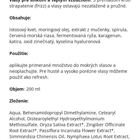
strapatenie (frizz) a vlasy ostavajú nezaťažené a pružné.
Obsahuje:
lotosový kvet, moringový olej, extrakt z mučenky, spirula,
červená morská riasa, fermentovaná ryža, karagenan,
katira, oxid zinečnatý, kyselina hyaluronová
Použitie:
aplikujte primerané množstvo do mokrých vlasov a
neoplachujte. Pre husté a vysoko porézne vlasy môžeme
použiť ako refresh.
Objem
: 200 ml
Zloženie:
Aqua, Behenamidopropyl Dimethylamine, Cetearyl
Alcohol, Distearoylethyl Hydroxyethylmonium
Methosulfate, Oryza Sativa Extract*, Zingiber Officinale
Root Extract*, Passiflora Incarnata Flower Extract*,
Simmondsia Chinensis Oil, Nymphaea Lotus Root Extract,