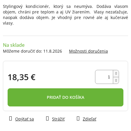
5
Stylingový kondicionér, ktorý sa neumýva. Dodáva vlasom
hviezdičiek.
objem, chráni pre teplom a aj UV žiarením. Vlasy nezaťažuje,
naopak dodáva objem. Je vhodný pre rovné ale aj kučeravé
vlasy.
Na sklade
Môžeme doručiť do:
11.8.2026
Možnosti doručenia
18,35 €
Jednotková
cena:
PRIDAŤ DO KOŠÍKA
Opýtať sa
Strážiť
Zdieľať