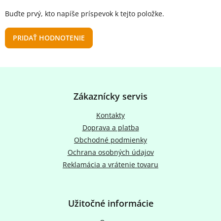
Buďte prvý, kto napíše príspevok k tejto položke.
PRIDAŤ HODNOTENIE
Z
á
p
Zákaznícky servis
ä
t
Kontakty
i
Doprava a platba
e
Obchodné podmienky
Ochrana osobných údajov
Reklamácia a vrátenie tovaru
Užitočné informácie