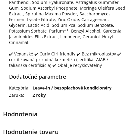
Panthenol, Sodium Hyaluronate, Astragalus Gummifer
Gum, Sodium Ascorbyl Phosphate, Moringa Oleifera Seed
Extract, Spirulina Maxima Powder, Saccharomyces
Ferment Lysate Filtrate, Zinc Oxide, Carrageenan,
Glycerin, Lactic Acid, Sodium Pca, Sodium Benzoate,
Potassium Sorbate, Parfum**, Benzyl Alcohol, Gardenia
Jasminoides Ellis Extract, Limonene, Geraniol, Hexyl
Cinnamal.
✔️ Veganské ✔️ Curly Girl friendly ✔️ Bez mikroplastov ✔️
certifikovaná prírodná kozmetika (certifikát AIAB /
talianska certifikácia) ✔️ Obal je recyklovateľný
Dodatočné parametre
Kategória
:
Leave-in / bezoplachové kondicionéry
Záruka
:
2 roky
Hodnotenie tovaru