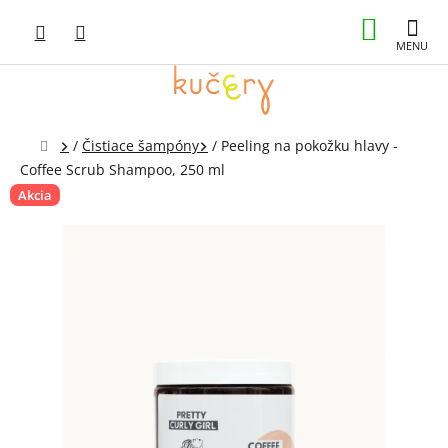
Prejsť
NÁKUP
na
obsah
KOŠÍK
Domov
/
Čistiace šampóny
/
Peeling na pokožku hlavy -
Coffee Scrub Shampoo, 250 ml
Akcia