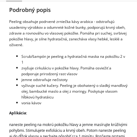
Podrobný popis
Peeling obsahuje podrvené zrniečka kávy arabica - odstraňujú
usadeniny výrobkov a odumreté kožné bunky, podporujú krvný obeh,
zdravie a rovnováhu vo vlasovej pokožke. Pomáha pri suchej, svrbivej
pokožke hlavy, je silne hydratačná, zanecháva vlasy hebké, lesklé a
oživené.
Scrub/šampón je peeling a hydratačná maska na pokožku 2 v
1
zvyšuje cirkuláciu v pokožke hlavy. Pomáha osviežiť a
podporuje prirodzený rast vlasov
jemne odstraňuje nečistoty
vyživuje suché kučery. Peeling je obohatený o sladký mandľový
olej, bambucké maslo a olej z moringy. Poskytuje vlasom
hĺbkovú hydratáicu
vonia kávov
Aplikácia:
naneste peeling na mokrú pokožku hlavy a jemne masírujte krúžívými 
pohybmi. Stimulujete exfoliáciu a krvný obeh. Potom naneste peeling 
aj do dĺžok vlasov a nechajte pôsobiť cca 1 minútu. Rozčeste prstami 