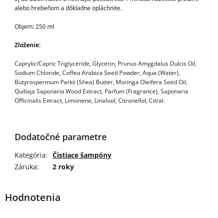
alebo hrebeňom a dôkladne opláchnite. 
Objem: 250 ml
Zloženie:
Caprylic/Capric Triglyceride, Glycerin, Prunus Amygdalus Dulcis Oil,
Sodium Chloride, Coffea Arabica Seed Powder, Aqua (Water),
Butyrospermum Parkii (Shea) Butter, Moringa Oleifera Seed Oil,
Quillaja Saponaria Wood Extract, Parfum (Fragrance), Saponaria
Officinalis Extract, Limonene, Linalool, Citronellol, Citral.
Dodatočné parametre
Kategória
:
Čistiace šampóny
Záruka
:
2 roky