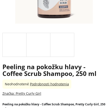
Peeling na pokožku hlavy -
Coffee Scrub Shampoo, 250 ml
Priemerné
Neohodnotené
Podrobnosti hodnotenia
hodnotenie
produktu
Značka:
Pretty Curly Girl
je
0,0
Peeling na pokožku hlavy - Coffee Scrub Shampoo, Pretty Curly Girl, 250 
z