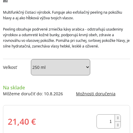
ml
5
hviezdičiek.
Multifunkčný čistiaci výrobok. Funguje ako exfoliačný peeling na pokožku 
hlavy a aj ako hĺbková výživa tvojich vlasov.
Peeling obsahuje podrvené zrniečka kávy arabica - odstraňujú usadeniny 
výrobkov a odumreté kožné bunky, podporujú krvný obeh, zdravie a 
rovnováhu vo vlasovej pokožke. Pomáha pri suchej, svrbivej pokožke hlavy, je 
silne hydratačná, zanecháva vlasy hebké, lesklé a oživené. 
Veľkosť
Na sklade
Môžeme doručiť do:
10.8.2026
Možnosti doručenia
21,40 €
Jednotková