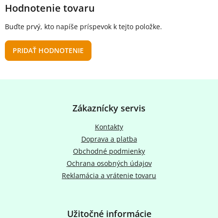
Hodnotenie tovaru
Buďte prvý, kto napíše príspevok k tejto položke.
PRIDAŤ HODNOTENIE
Z
á
p
Zákaznícky servis
ä
t
Kontakty
i
Doprava a platba
e
Obchodné podmienky
Ochrana osobných údajov
Reklamácia a vrátenie tovaru
Užitočné informácie