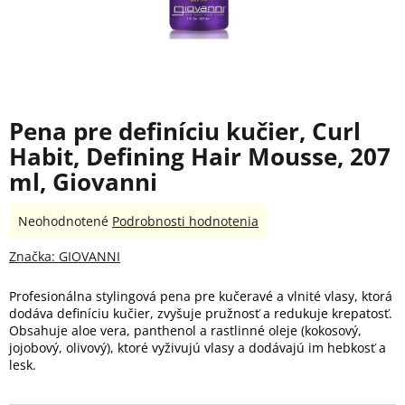
Pena pre definíciu kučier, Curl
Habit, Defining Hair Mousse, 207
ml, Giovanni
Priemerné
Neohodnotené
Podrobnosti hodnotenia
hodnotenie
produktu
Značka:
GIOVANNI
je
0,0
Profesionálna stylingová pena pre kučeravé a vlnité vlasy, ktorá
z
dodáva definíciu kučier, zvyšuje pružnosť a redukuje krepatosť.
5
Obsahuje aloe vera, panthenol a rastlinné oleje (kokosový,
hviezdičiek.
jojobový, olivový), ktoré vyživujú vlasy a dodávajú im hebkosť a
lesk.