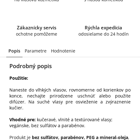
Zákaznícky servis
Rýchla expedícia
ochotne pomôžeme
odosielame do 24 hodín
Popis
Parametre
Hodnotenie
Podrobný popis
Použitie:
Naneste do vlhkých vlasov, rovnomerne od korienkov po
konce, nechajte prirodzene uschnúť alebo použite
difúzer. Na suché vlasy pre osvieženie a zvýraznenie
kučier.
Vhodné pre:
kučeravé, vlnité a textúrované vlasy;
vegánske, bez sulfátov a parabénov.
Produkt je
bez sulfátov, parabénov, PEG a mineral‑oleja
,