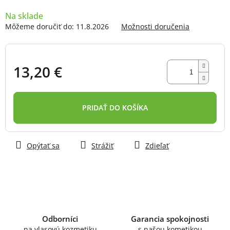
Na sklade
Môžeme doručiť do:
11.8.2026
Možnosti doručenia
13,20 €
Jednotková
cena:
PRIDAŤ DO KOŠÍKA
Opýtať sa
Strážiť
Zdieľať
Odborníci
Garancia spokojnosti
na vlasovú kozmetiku
s našou kometikou