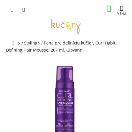
Prejsť
NÁKUP
na
obsah
KOŠÍK
Domov
/
Styling
/
Pena pre definíciu kučier, Curl Habit,
Defining Hair Mousse, 207 ml, Giovanni