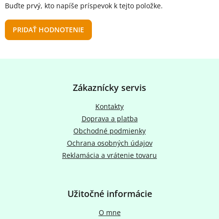
Buďte prvý, kto napíše príspevok k tejto položke.
PRIDAŤ HODNOTENIE
Z
á
p
Zákaznícky servis
ä
t
Kontakty
i
Doprava a platba
e
Obchodné podmienky
Ochrana osobných údajov
Reklamácia a vrátenie tovaru
Užitočné informácie
O mne