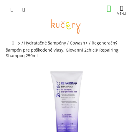
Prejsť
NÁKUP
na
obsah
KOŠÍK
Domov
/
Hydratačné šampóny / Cowash
/
Regeneračný
šampón pre poškodené vlasy, Giovanni 2chic® Repairing
Shampoo,250ml