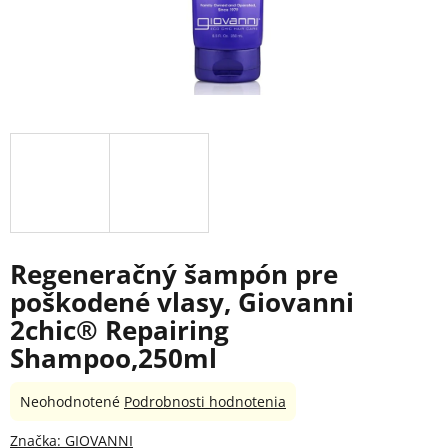
Regeneračný šampón pre
poškodené vlasy, Giovanni
2chic® Repairing
Shampoo,250ml
Priemerné
Neohodnotené
Podrobnosti hodnotenia
hodnotenie
produktu
Značka:
GIOVANNI