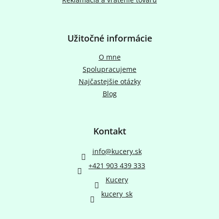
Užitočné informácie
O mne
Spolupracujeme
Najčastejšie otázky
Blog
Kontakt
info
@
kucery.sk
+421 903 439 333
Kucery
kucery_sk