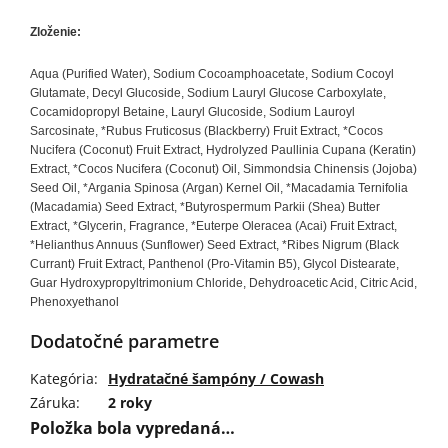
Zloženie:
Aqua (Purified Water), Sodium Cocoamphoacetate, Sodium Cocoyl
Glutamate, Decyl Glucoside, Sodium Lauryl Glucose Carboxylate,
Cocamidopropyl Betaine, Lauryl Glucoside, Sodium Lauroyl
Sarcosinate, *Rubus Fruticosus (Blackberry) Fruit Extract, *Cocos
Nucifera (Coconut) Fruit Extract, Hydrolyzed Paullinia Cupana (Keratin)
Extract, *Cocos Nucifera (Coconut) Oil, Simmondsia Chinensis (Jojoba)
Seed Oil, *Argania Spinosa (Argan) Kernel Oil, *Macadamia Ternifolia
(Macadamia) Seed Extract, *Butyrospermum Parkii (Shea) Butter
Extract, *Glycerin, Fragrance, *Euterpe Oleracea (Acai) Fruit Extract,
*Helianthus Annuus (Sunflower) Seed Extract, *Ribes Nigrum (Black
Currant) Fruit Extract, Panthenol (Pro-Vitamin B5), Glycol Distearate,
Guar Hydroxypropyltrimonium Chloride, Dehydroacetic Acid, Citric Acid,
Phenoxyethanol
Dodatočné parametre
Kategória
:
Hydratačné šampóny / Cowash
Záruka
:
2 roky
Položka bola vypredaná…