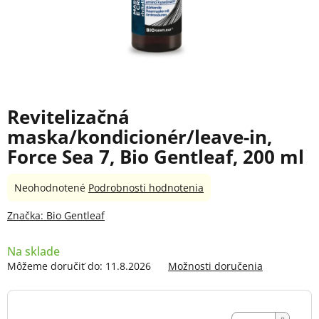
Revitelizačná
maska/kondicionér/leave-in,
Force Sea 7, Bio Gentleaf, 200 ml
Priemerné
Neohodnotené
Podrobnosti hodnotenia
hodnotenie
produktu
Značka:
Bio Gentleaf
je
0,0
Na sklade
z
Môžeme doručiť do:
11.8.2026
Možnosti doručenia
5
hviezdičiek.