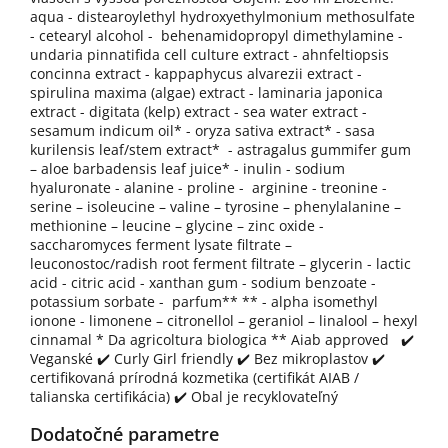
aqua - distearoylethyl hydroxyethylmonium methosulfate
- cetearyl alcohol - behenamidopropyl dimethylamine -
undaria pinnatifida cell culture extract - ahnfeltiopsis
concinna extract - kappaphycus alvarezii extract -
spirulina maxima (algae) extract - laminaria japonica
extract - digitata (kelp) extract - sea water extract -
sesamum indicum oil* - oryza sativa extract* - sasa
kurilensis leaf/stem extract* - astragalus gummifer gum
– aloe barbadensis leaf juice* - inulin - sodium
hyaluronate - alanine - proline - arginine - treonine -
serine – isoleucine – valine – tyrosine – phenylalanine –
methionine – leucine – glycine – zinc oxide -
saccharomyces ferment lysate filtrate –
leuconostoc/radish root ferment filtrate – glycerin - lactic
acid - citric acid - xanthan gum - sodium benzoate -
potassium sorbate - parfum** ** - alpha isomethyl
ionone - limonene – citronellol – geraniol – linalool – hexyl
cinnamal * Da agricoltura biologica ** Aiab approved ✔️
Veganské ✔️ Curly Girl friendly ✔️ Bez mikroplastov ✔️
certifikovaná prírodná kozmetika (certifikát AIAB /
talianska certifikácia) ✔️ Obal je recyklovateľný
Dodatočné parametre