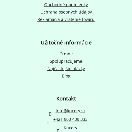
e
Obchodné podmienky
Ochrana osobných údajov
Reklamácia a vrátenie tovaru
Užitočné informácie
O mne
Spolupracujeme
Najčastejšie otázky
Blog
Kontakt
info
@
kucery.sk
+421 903 439 333
Kucery