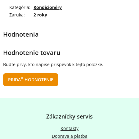
Kategória
:
Kondicionéry
Záruka
:
2 roky
Hodnotenie tovaru
Buďte prvý, kto napíše príspevok k tejto položke.
PRIDAŤ HODNOTENIE
Z
á
p
Zákaznícky servis
ä
t
Kontakty
i
Doprava a platba