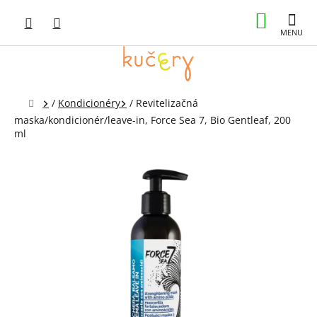
Prejsť
NÁKUP
na
obsah
KOŠÍK
Domov
/
Kondicionéry
/
Revitelizačná
maska/kondicionér/leave-in, Force Sea 7, Bio Gentleaf, 200
ml