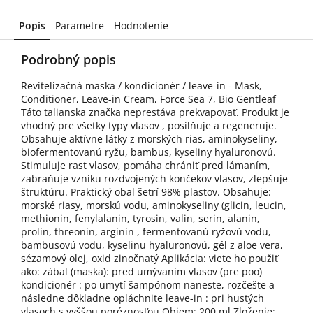
Popis
Parametre
Hodnotenie
Podrobný popis
Revitelizačná maska / kondicionér / leave-in - Mask,
Conditioner, Leave-in Cream, Force Sea 7, Bio Gentleaf
Táto talianska značka neprestáva prekvapovať. Produkt je
vhodný pre všetky typy vlasov , posilňuje a regeneruje.
Obsahuje aktívne látky z morských rias, aminokyseliny,
biofermentovanú ryžu, bambus, kyseliny hyaluronovú.
Stimuluje rast vlasov, pomáha chrániť pred lámaním,
zabraňuje vzniku rozdvojených končekov vlasov, zlepšuje
štruktúru. Praktický obal šetrí 98% plastov. Obsahuje:
morské riasy, morskú vodu, aminokyseliny (glicin, leucin,
methionin, fenylalanin, tyrosin, valin, serin, alanin,
prolin, threonin, arginin , fermentovanú ryžovú vodu,
bambusovú vodu, kyselinu hyaluronovú, gél z aloe vera,
sézamový olej, oxid zinočnatý Aplikácia: viete ho použiť
ako: zábal (maska): pred umývaním vlasov (pre poo)
kondicionér : po umytí šampónom naneste, rozčešte a
následne dôkladne opláchnite leave-in : pri hustých
vlasoch s vyššou poréznosťou Objem: 200 ml Zloženie: