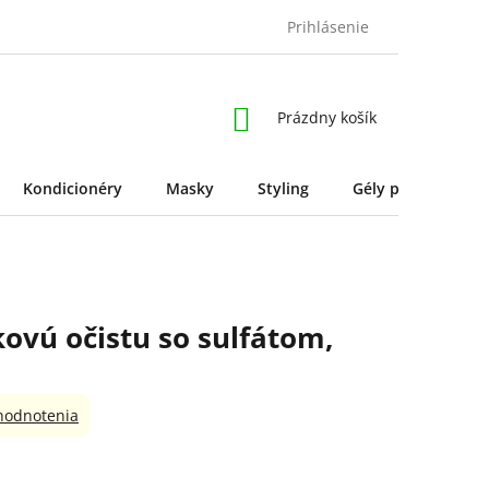
Prihlásenie
NÁKUPNÝ
Prázdny košík
KOŠÍK
Kondicionéry
Masky
Styling
Gély pre styling
ovú očistu so sulfátom,
hodnotenia