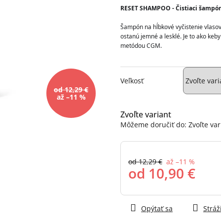
0,0
RESET SHAMPOO - Čistiaci šampón
z
5
Šampón na hĺbkové vyčistenie vlasov.
hviezdičiek.
ostanú jemné a lesklé. Je to ako keby 
metódou CGM. 
Veľkosť
od 12,29 €
až –11 %
Zvoľte variant
Môžeme doručiť do:
Zvoľte var
od 12,29 €
až –11 %
od
10,90 €
Jednotková
cena:
Opýtať sa
Stráž