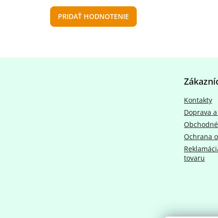
PRIDAŤ HODNOTENIE
Z
á
Zákazní
p
ä
Kontakty
t
Doprava a
i
e
Obchodné
Ochrana o
Reklamácia
tovaru