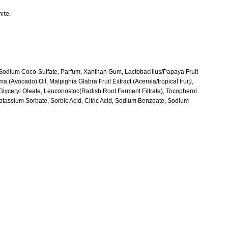
ite. 
 Sodium Coco-Sulfate, Parfum, Xanthan Gum, Lactobacillus/Papaya Fruit
a (Avocado) Oil, Malpighia Glabra Fruit Extract (Acerola/tropical fruit
)
,
Glyceryl Oleate, Leuconostoc(Radish Root Ferment Filtrate), Tocopherol
otassium Sorbate, Sorbic Acid, Citric Acid, Sodium Benzoate, Sodium