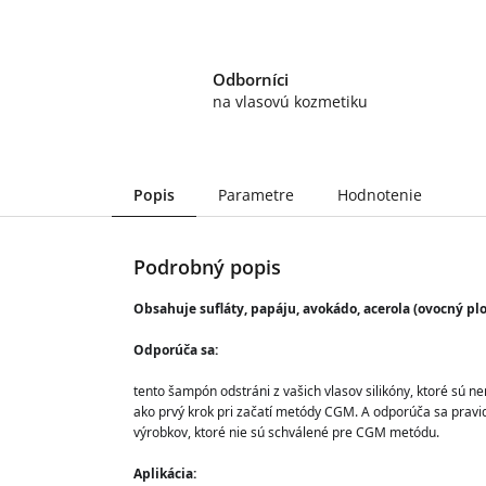
Odborníci
na vlasovú kozmetiku
Popis
Parametre
Hodnotenie
Podrobný popis
Obsahuje sufláty, papáju, avokádo, acerola (ovocný plo
Odporúča sa:
t
ento šampón odstráni z vašich vlasov silikóny, ktoré sú n
ako prvý krok pri začatí metódy CGM. A odporúča sa pravi
výrobkov, ktoré nie sú schválené pre CGM metódu. 
Aplikácia: