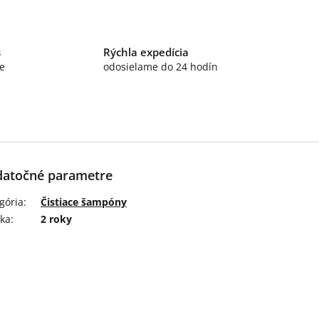
s
Rýchla expedícia
e
odosielame do 24 hodín
atočné parametre
gória
:
Čistiace šampóny
ka
:
2 roky