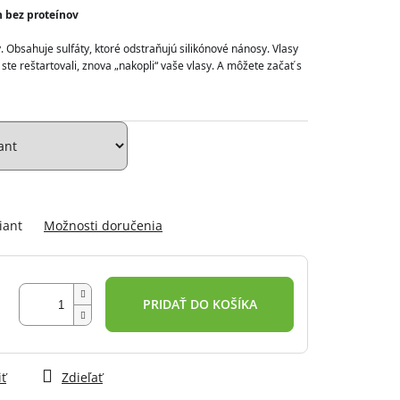
 bez proteínov
 Obsahuje sulfáty, ktoré odstraňujú silikónové nánosy. Vlasy 
ste reštartovali, znova „nakopli“ vaše vlasy. A môžete začať s 
iant
Možnosti doručenia
PRIDAŤ DO KOŠÍKA
iť
Zdieľať