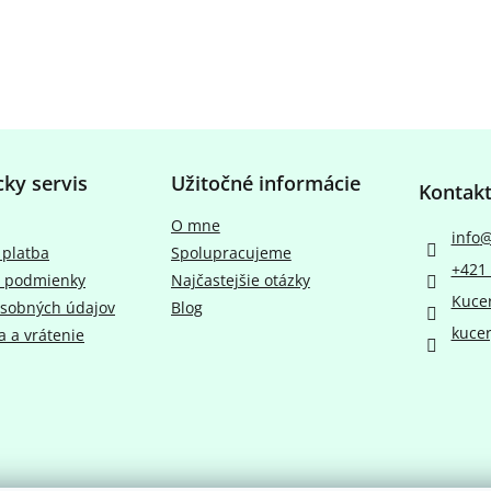
cky servis
Užitočné informácie
Kontak
O mne
info
 platba
Spolupracujeme
+421 
 podmienky
Najčastejšie otázky
Kuce
sobných údajov
Blog
kucer
 a vrátenie