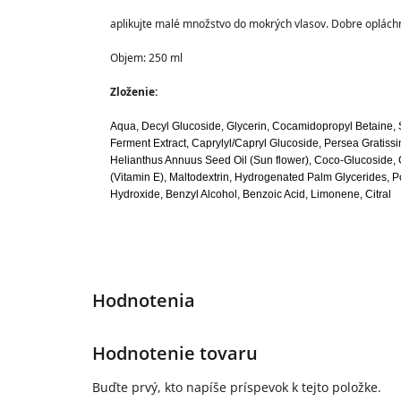
aplikujte malé množstvo do mokrých vlasov. Dobre opláchn
Objem: 250 ml
Zloženie:
Aqua, Decyl Glucoside, Glycerin, Cocamidopropyl Betaine,
Ferment Extract, Caprylyl/Capryl Glucoside, Persea Gratissim
Helianthus Annuus Seed Oil (Sun flower), Coco-Glucoside, 
(Vitamin E), Maltodextrin, Hydrogenated Palm Glycerides, P
Hydroxide, Benzyl Alcohol, Benzoic Acid, Limonene, Citral
Hodnotenie tovaru
Buďte prvý, kto napíše príspevok k tejto položke.