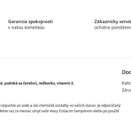
Garancia spokojnosti
Zákaznícky servi
s našou kometikou
ochotne pomôžem
Dod
Kate
d, podobá sa čerešni), reďkovku, vitamín E.
Záru
erozpustné vo vode a iné chemické zostatky vo vašich vlasov. Je odporúčaný 
delne raz za mesiac umyť vaše vlasy čistiacim šampónom alebo po použití 