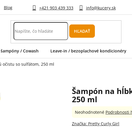
Blog
+421 903 439 333
info@kucery.sk
HĽADAŤ
 šampóny / Cowash
Leave-in / bezoplachové kondicionéry
očistu so sulfátom, 250 ml
Šampón na hĺbk
250 ml
Priemerné
Neohodnotené
Podrobnosti 
hodnotenie
produktu
Značka:
Pretty Curly Girl
je