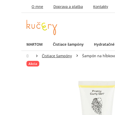
Prejsť
O mne
Doprava a platba
Kontakty
na
obsah
MARTOM
Čistiace šampóny
Hydratačné
Domov
Čistiace šampóny
Šampón na hĺbkovú 
Akcia