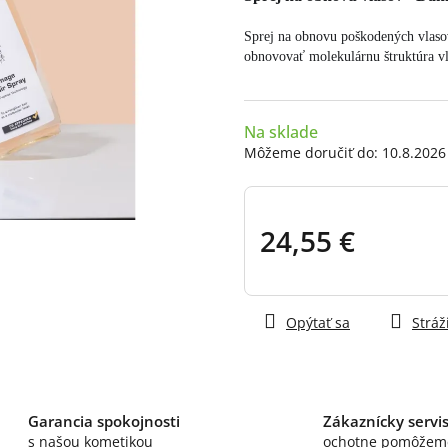
z
5
Sprej na obnovu poškodených vlasov
hviezdičiek.
obnovovať molekulárnu štruktúra v
Na sklade
Môžeme doručiť do:
10.8.2026
24,55 €
Jednotková
cena:
Opýtať sa
Stráž
Garancia spokojnosti
Zákaznícky servi
s našou kometikou
ochotne pomôžem