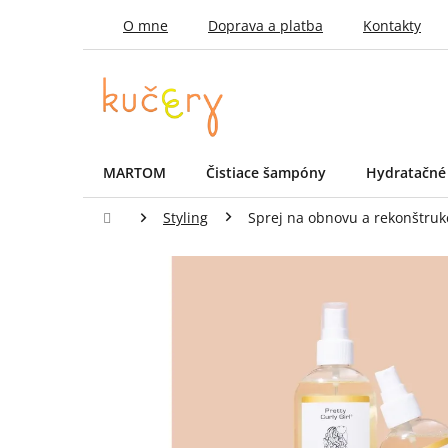
Prejsť
O mne
Doprava a platba
Kontakty
na
obsah
MARTOM
Čistiace šampóny
Hydratačné
Domov
Styling
Sprej na obnovu a rekonštrukci