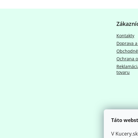
Z
á
Zákazní
p
ä
Kontakty
t
Doprava a
i
e
Obchodné
Ochrana o
Reklamácia
tovaru
Táto webst
V Kucery.s