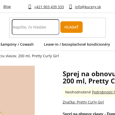
Blog
+421 903 439 333
info@kucery.sk
HĽADAŤ
 šampóny / Cowash
Leave-in / bezoplachové kondicionéry
u vlasov, 200 ml, Pretty Curly Girl
Sprej na obnovu
200 ml, Pretty C
Priemerné
Neohodnotené
Podrobnosti 
hodnotenie
produktu
Značka:
Pretty Curly Girl
je
0,0
Sprej na obnovu vlasov - Dam