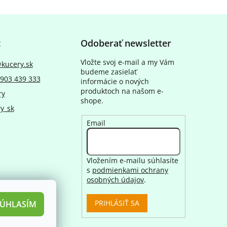
t
Odoberať newsletter
Vložte svoj e-mail a my Vám
@
kucery.sk
budeme zasielať
903 439 333
informácie o nových
produktoch na našom e-
ry
shope.
y_sk
Email
Vložením e-mailu súhlasíte
s
podmienkami ochrany
osobných údajov
.
PRIHLÁSIŤ SA
SÚHLASÍM