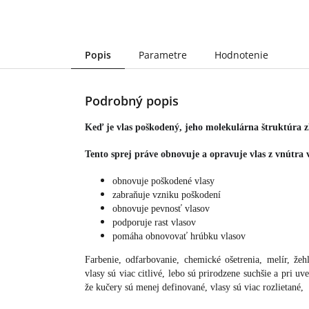
Popis
Parametre
Hodnotenie
Podrobný popis
Keď je vlas poškodený, jeho molekulárna štruktúra zl
Tento sprej práve obnovuje a opravuje vlas z vnútra
obnovuje poškodené vlasy
zabraňuje vzniku poškodení
obnovuje pevnosť vlasov
podporuje rast vlasov
pomáha obnovovať hrúbku vlasov
Farbenie, odfarbovanie, chemické ošetrenia, melír, žeh
vlasy sú viac citlivé, lebo sú prirodzene suchšie a pri u
že kučery sú menej definované, vlasy sú viac rozlietané,