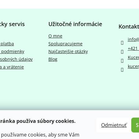
cky servis
Užitočné informácie
Kontak
O mne
info
 platba
Spolupracujeme
+421 
 podmienky
Najčastejšie otázky
Kuce
sobných údajov
Blog
kucer
 a vrátenie
ránka používa súbory cookies.
Odmietnuť
k používame cookies, aby sme Vám