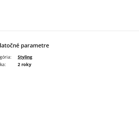
atočné parametre
gória
:
Styling
ka
:
2 roky