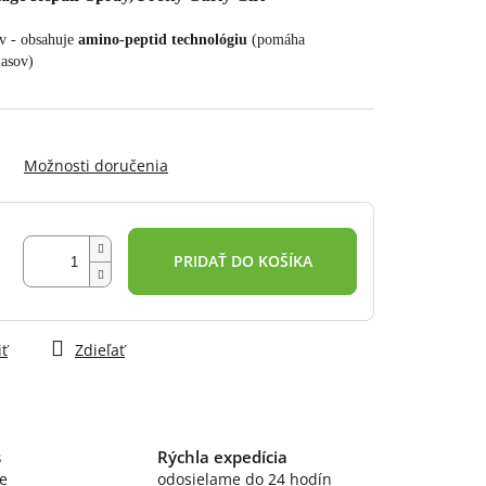
 - obsahuje 
amino-peptid technológiu
 (pomáha 
lasov)
Možnosti doručenia
PRIDAŤ DO KOŠÍKA
iť
Zdieľať
s
Rýchla expedícia
e
odosielame do 24 hodín