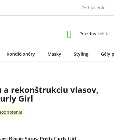
Prihlásenie
NÁKUPNÝ
Prázdny košík
KOŠÍK
Kondicionéry
Masky
Styling
Gély pre styling
 a rekonštrukciu vlasov,
urly Girl
hodnotenia
age Repair Spray, Pretty Curly Girl