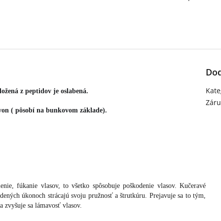
Dod
Kate
ožená z peptidov je oslabená. 
Záru
 von ( pôsobí na bunkovom základe). 
lenie, fúkanie vlasov, to všetko spôsobuje poškodenie vlasov. Kučeravé
vedených úkonoch strácajú svoju pružnosť a štrutkúru. Prejavuje sa to tým,
 a zvyšuje sa lámavosť vlasov.