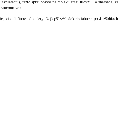
hydratáciu), tento sprej pôsobí na molekulárnej úrovni. To znamená, že
ra smerom von.
šie, viac definované kučery. Najlepší výsledok dosiahnete po
4 týždňoch